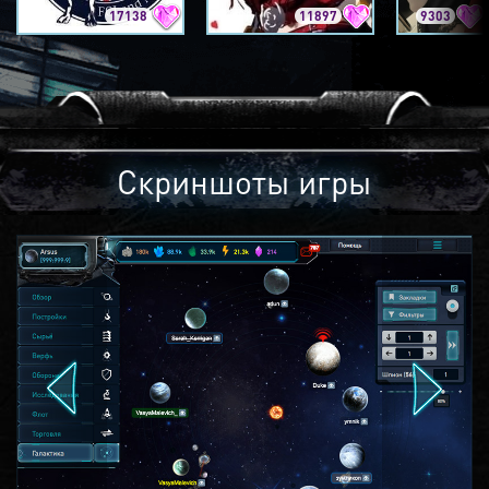
17138
11897
9303
Скриншоты игры