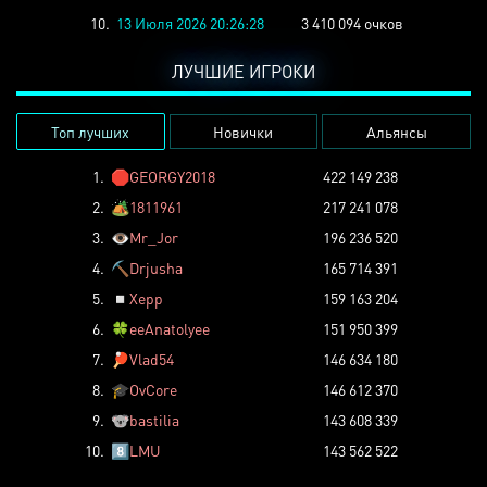
10.
13 Июля 2026 20:26:28
3 410 094 очков
ЛУЧШИЕ ИГРОКИ
Топ лучших
Новички
Альянсы
1.
🛑
GEORGY2018
422 149 238
2.
🏕️
1811961
217 241 078
3.
👁️
Mr_Jor
196 236 520
4.
⛏️
Drjusha
165 714 391
5.
◽
Xepp
159 163 204
6.
🍀
eeAnatolyee
151 950 399
7.
🏓
Vlad54
146 634 180
8.
🎓
OvCore
146 612 370
9.
🐨
bastilia
143 608 339
10.
8️⃣
LMU
143 562 522