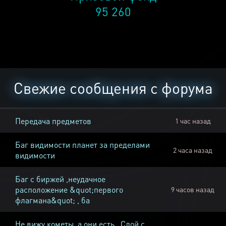
95 260
Свежие сообщения с форума
Передача предметов
1 час назад
Баг видимости планет за пределами
2 часа назад
видимости
Баг с биржей ,неудачное
расположение &quot;первого
9 часов назад
флагмана&quot; , ба
Не вижу кометы, а они есть , Слой с