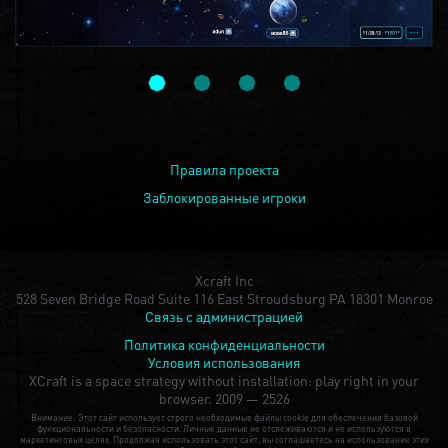
Правила проекта
Заблокированные игроки
Xcraft Inc
528 Seven Bridge Road Suite 116 East Stroudsburg PA 18301 Monroe
Связь с администрацией
Политика конфиденциальности
Условия использования
XCraft is a space strategy without installation: play right in your
browser.
2009 — 2526
Внимание: Этот сайт использует строго необходимые файлы cookie для обеспечения базовой
функциональности и безопасности. Личные данные не отслеживаются и не используются в
маркетинговых целях. Продолжая использовать этот сайт, вы соглашаетесь на использование этих