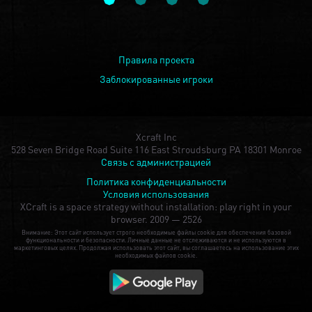
Правила проекта
Заблокированные игроки
Xcraft Inc
528 Seven Bridge Road Suite 116 East Stroudsburg PA 18301 Monroe
Связь с администрацией
Политика конфиденциальности
Условия использования
XCraft is a space strategy without installation: play right in your
browser.
2009 — 2526
Внимание: Этот сайт использует строго необходимые файлы cookie для обеспечения базовой
функциональности и безопасности. Личные данные не отслеживаются и не используются в
маркетинговых целях. Продолжая использовать этот сайт, вы соглашаетесь на использование этих
необходимых файлов cookie.