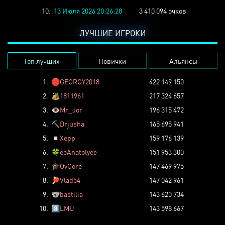
10.
13 Июля 2026 20:26:28
3 410 094 очков
ЛУЧШИЕ ИГРОКИ
Топ лучших
Новички
Альянсы
1.
🛑
GEORGY2018
422 149 150
2.
🏕️
1811961
217 324 657
3.
👁️
Mr_Jor
196 315 472
4.
⛏️
Drjusha
165 695 941
5.
◽
Xepp
159 176 139
6.
🍀
eeAnatolyee
151 953 300
7.
🎓
OvCore
147 469 975
8.
🏓
Vlad54
147 042 961
9.
🐨
bastilia
143 620 734
10.
8️⃣
LMU
143 598 667