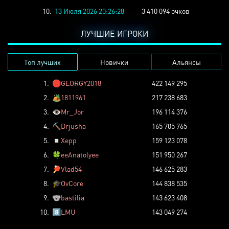
10.
13 Июля 2026 20:26:28
3 410 094 очков
ЛУЧШИЕ ИГРОКИ
Топ лучших
Новички
Альянсы
1.
🛑
GEORGY2018
422 149 295
2.
🏕️
1811961
217 238 683
3.
👁️
Mr_Jor
196 114 376
4.
⛏️
Drjusha
165 705 765
5.
◽
Xepp
159 123 078
6.
🍀
eeAnatolyee
151 950 267
7.
🏓
Vlad54
146 625 283
8.
🎓
OvCore
144 838 535
9.
🐨
bastilia
143 623 408
10.
8️⃣
LMU
143 049 274