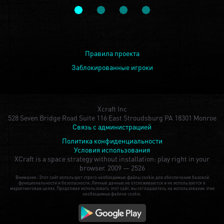
Правила проекта
Заблокированные игроки
Xcraft Inc
528 Seven Bridge Road Suite 116 East Stroudsburg PA 18301 Monroe
Связь с администрацией
Политика конфиденциальности
Условия использования
XCraft is a space strategy without installation: play right in your
browser.
2009 — 2526
Внимание: Этот сайт использует строго необходимые файлы cookie для обеспечения базовой
функциональности и безопасности. Личные данные не отслеживаются и не используются в
маркетинговых целях. Продолжая использовать этот сайт, вы соглашаетесь на использование этих
необходимых файлов cookie.