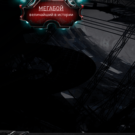
МЕГАБОЙ
величайший в истории
2893
2269
2240