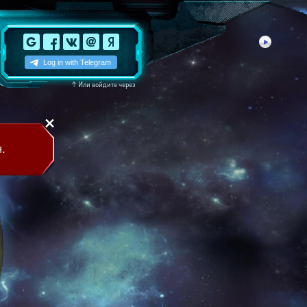
↑
Или войдите через
.