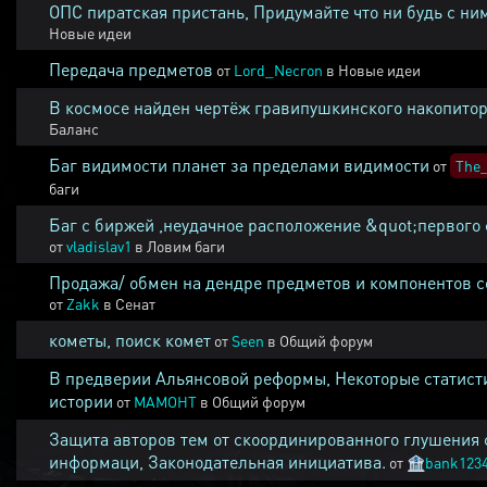
ОПС пиратская пристань, Придумайте что ни будь с ни
Новые идеи
Передача предметов
от
Lord_Necron
в
Новые идеи
В космосе найден чертёж гравипушкинского накопитор
Баланс
Баг видимости планет за пределами видимости
от
The_
баги
Баг с биржей ,неудачное расположение &quot;первого 
от
vladislav1
в
Ловим баги
Продажа/ обмен на дендре предметов и компонентов 
от
Zakk
в
Сенат
кометы, поиск комет
от
Seen
в
Общий форум
В предверии Альянсовой реформы, Некоторые статист
истории
от
MAMOHT
в
Общий форум
Защита авторов тем от скоординированного глушения 
информаци, Законодательная инициатива.
от
🏦
bank123