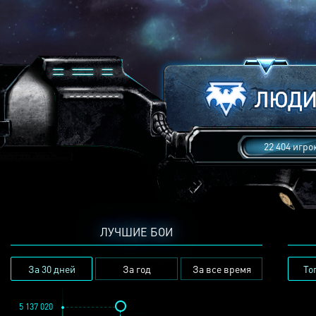
22 404 игро
ЛУЧШИЕ БОИ
За 30 дней
За год
За все время
То
5 137 020