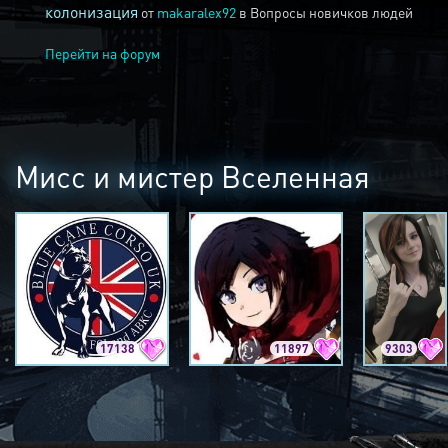
колонизация
от
makaralex92
в
Вопросы новичков людей
Перейти на форум
Мисс и мистер Вселенная
17138
11897
9303