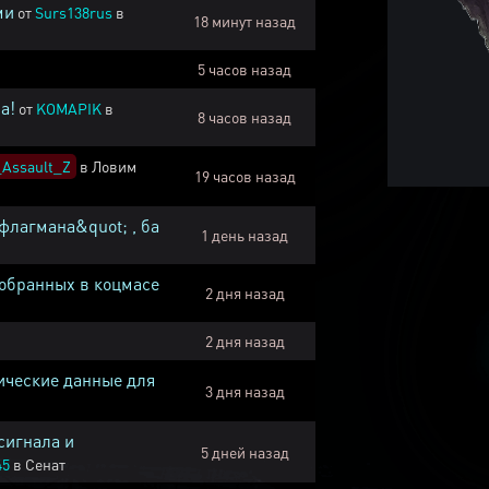
ми
от
Surs138rus
в
18 минут назад
5 часов назад
а!
от
KOMAPIK
в
8 часов назад
Assault_Z
в
Ловим
19 часов назад
флагмана&quot; , ба
1 день назад
собранных в коцмасе
2 дня назад
2 дня назад
ические данные для
3 дня назад
сигнала и
5 дней назад
45
в
Сенат