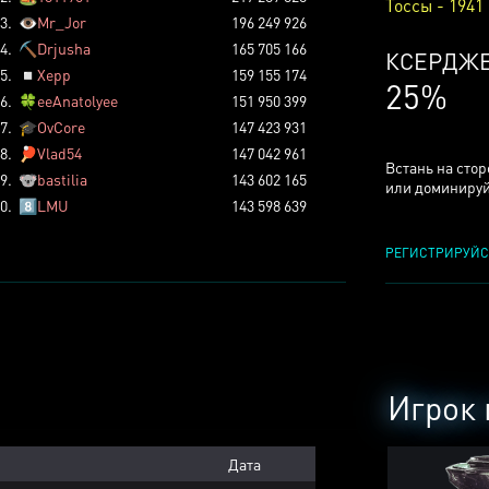
Тоссы - 1941
3.
👁️
Mr_Jor
196 249 926
4.
⛏️
Drjusha
165 705 166
КСЕРДЖ
5.
◽
Xepp
159 155 174
25%
6.
🍀
eeAnatolyee
151 950 399
7.
🎓
OvCore
147 423 931
8.
🏓
Vlad54
147 042 961
Встань на сто
9.
🐨
bastilia
143 602 165
или доминируй
0.
8️⃣
LMU
143 598 639
РЕГИСТРИРУЙС
Игрок 
Дата