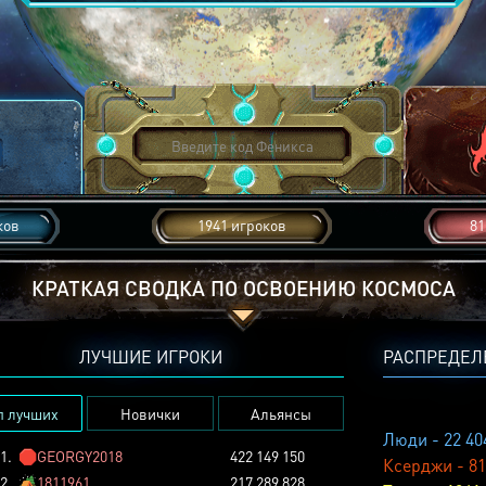
ков
1941 игроков
81
КРАТКАЯ СВОДКА ПО ОСВОЕНИЮ КОСМОСА
ЛУЧШИЕ ИГРОКИ
РАСПРЕДЕЛ
п лучших
Новички
Альянсы
Люди - 22 40
1.
🛑
GEORGY2018
422 149 150
Ксерджи - 81
2.
🏕️
1811961
217 289 828