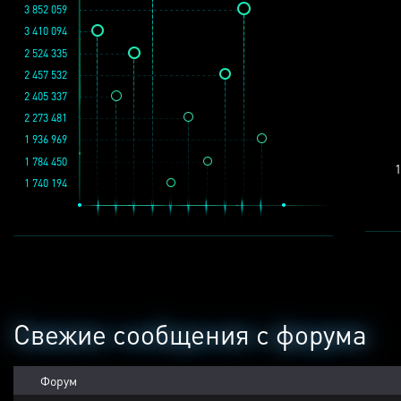
3 852 059
3 410 094
2 524 335
2 457 532
2 405 337
2 273 481
1 936 969
1 784 450
1
1 740 194
Свежие сообщения с форума
Форум