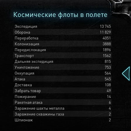
Космические флоты в полете
Экспедиция
13 745
Оборона
11 829
Переработка
4051
Колонизация
3888
Передислокация
1896
Транспорт
1562
Дальняя экспедиция
815
Уничтожение
753
Оккупация
564
Атака
545
Доставка
108
Забрать товар
49
Пожирание
14
Ракетная атака
6
Заражение шахты металла
4
Заражение скважины газа
2
Шпионаж
2