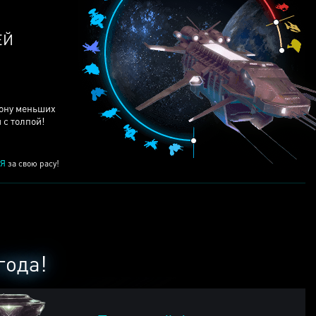
ЕЙ
рону меньших
 с толпой!
Я
за свою расу!
года!