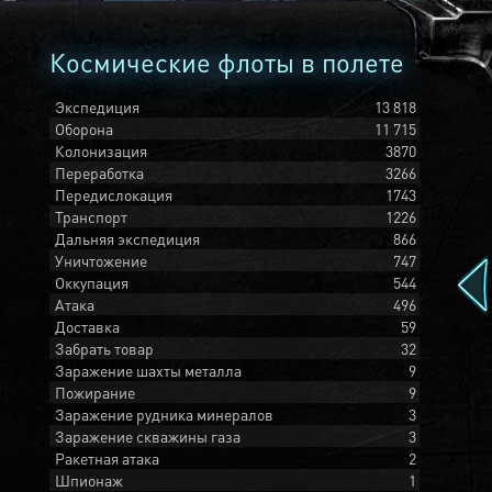
Космические флоты в полете
Экспедиция
13 818
Оборона
11 715
Колонизация
3870
Переработка
3266
Передислокация
1743
Транспорт
1226
Дальняя экспедиция
866
Уничтожение
747
Оккупация
544
Атака
496
Доставка
59
Забрать товар
32
Заражение шахты металла
9
Пожирание
9
Заражение рудника минералов
3
Заражение скважины газа
3
Ракетная атака
2
Шпионаж
1