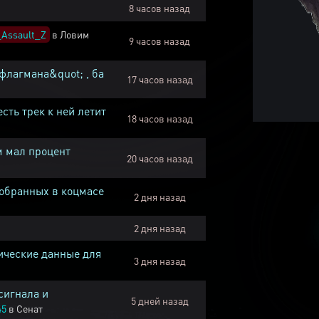
8 часов назад
Assault_Z
в
Ловим
9 часов назад
флагмана&quot; , ба
17 часов назад
есть трек к ней летит
18 часов назад
м мал процент
20 часов назад
собранных в коцмасе
2 дня назад
2 дня назад
ические данные для
3 дня назад
сигнала и
5 дней назад
45
в
Сенат