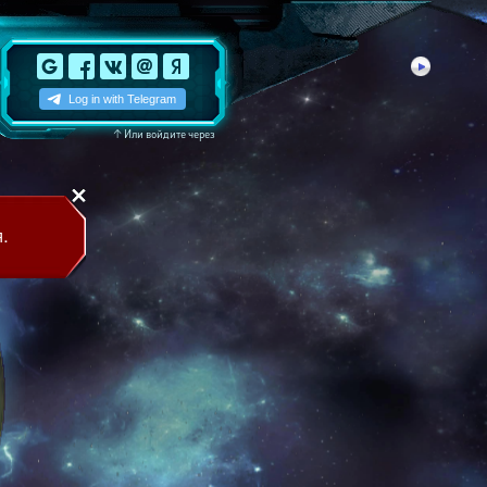
↑
Или войдите через
.