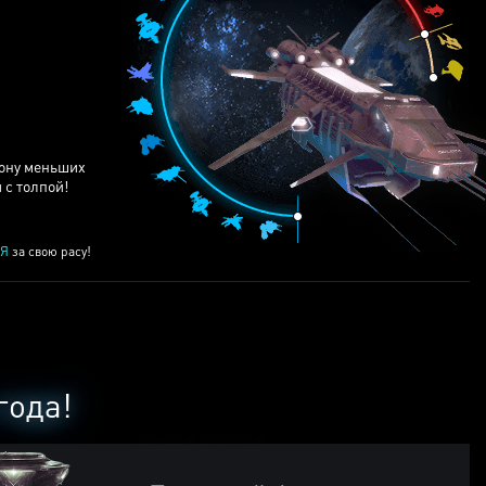
ЕЙ
рону меньших
 с толпой!
Я
за свою расу!
года!