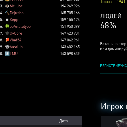
Тоссы - 1941
3.
👁️
Mr_Jor
196 249 926
4.
⛏️
Drjusha
165 705 166
КСЕРДЖ
5.
◽
Xepp
159 155 174
25%
6.
🍀
eeAnatolyee
151 950 399
7.
🎓
OvCore
147 423 931
8.
🏓
Vlad54
147 042 961
Встань на сто
9.
🐨
bastilia
143 602 165
или доминируй
0.
8️⃣
LMU
143 598 639
РЕГИСТРИРУЙС
Игрок 
Дата