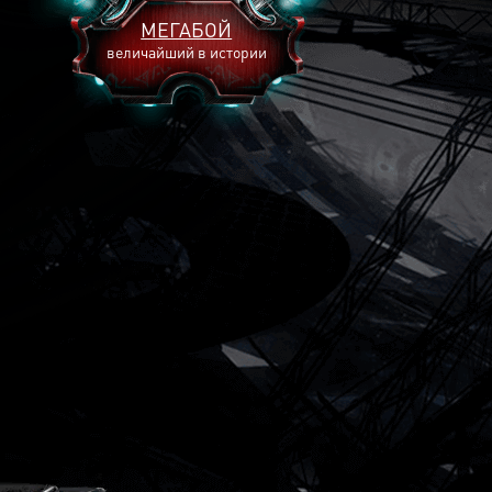
МЕГАБОЙ
величайший в истории
2893
2269
2240