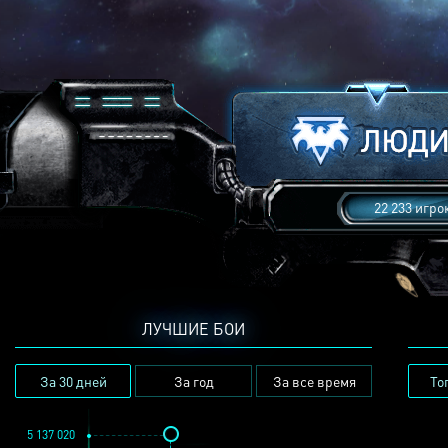
22 233 игро
ЛУЧШИЕ БОИ
За 30 дней
За год
За все время
То
5 137 020