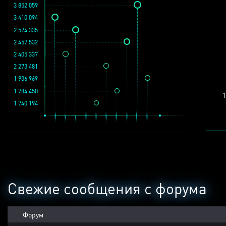
3 852 059
3 410 094
2 524 335
2 457 532
2 405 337
2 273 481
1 936 969
1 784 450
1
1 740 194
Свежие сообщения с форума
Форум