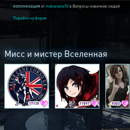
колонизация
от
makaralex92
в
Вопросы новичков людей
Перейти на форум
Мисс и мистер Вселенная
17138
11897
9303