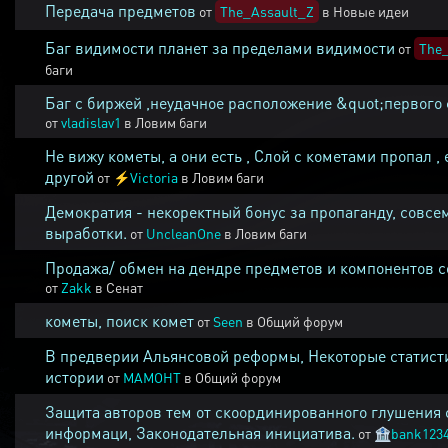
Передача предметов
от
The_Assault_Z
в
Новые идеи
Баг видимости планет за пределами видимости
от
The_
баги
Баг с биржей ,неудачное расположение &quot;первого 
от
vladislav1
в
Ловим баги
Не вижу кометы, а они есть , Слой с кометами пропал , 
другой
от
⚡
Victoria
в
Ловим баги
Демократия - некоректный бонус за пропаганду, совсе
выработки.
от
UncleanOne
в
Ловим баги
Продажа/ обмен на дендре предметов и компонентов 
от
Zakk
в
Сенат
кометы, поиск комет
от
Seen
в
Общий форум
В предверии Альянсовой реформы, Некоторые статист
истории
от
MAMOHT
в
Общий форум
Защита авторов тем от скоординированного глушения 
информаци, Законодательная инициатива.
от
🏦
bank123