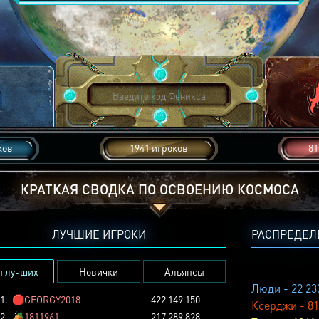
ков
1941 игроков
81
КРАТКАЯ СВОДКА ПО ОСВОЕНИЮ КОСМОСА
ЛУЧШИЕ ИГРОКИ
РАСПРЕДЕЛ
п лучших
Новички
Альянсы
Люди - 22 23
1.
🛑
GEORGY2018
422 149 150
Ксерджи - 81
2.
🏕️
1811961
217 289 828