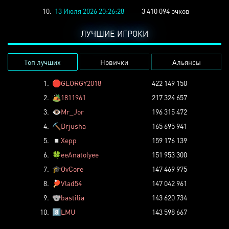
10.
13 Июля 2026 20:26:28
3 410 094 очков
ЛУЧШИЕ ИГРОКИ
Топ лучших
Новички
Альянсы
1.
🛑
GEORGY2018
422 149 150
2.
🏕️
1811961
217 324 657
3.
👁️
Mr_Jor
196 315 472
4.
⛏️
Drjusha
165 695 941
5.
◽
Xepp
159 176 139
6.
🍀
eeAnatolyee
151 953 300
7.
🎓
OvCore
147 469 975
8.
🏓
Vlad54
147 042 961
9.
🐨
bastilia
143 620 734
10.
8️⃣
LMU
143 598 667