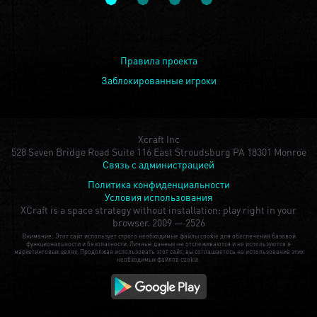
Правила проекта
Заблокированные игроки
Xcraft Inc
528 Seven Bridge Road Suite 116 East Stroudsburg PA 18301 Monroe
Связь с администрацией
Политика конфиденциальности
Условия использования
XCraft is a space strategy without installation: play right in your
browser.
2009 — 2526
Внимание: Этот сайт использует строго необходимые файлы cookie для обеспечения базовой
функциональности и безопасности. Личные данные не отслеживаются и не используются в
маркетинговых целях. Продолжая использовать этот сайт, вы соглашаетесь на использование этих
необходимых файлов cookie.