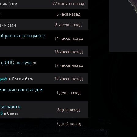
22 минуты назад
вим баги
3 часа назад
с
8 часов назад
вим баги
собранных в коцмасе
14 часов назад
16 часов назад
го ОПС ни луча
от
17 часов назад
19 часов назад
geyV
в
Ловим баги
ические данные для
1 день назад
сигнала и
3 дня назад
45
в
Сенат
6 дней назад