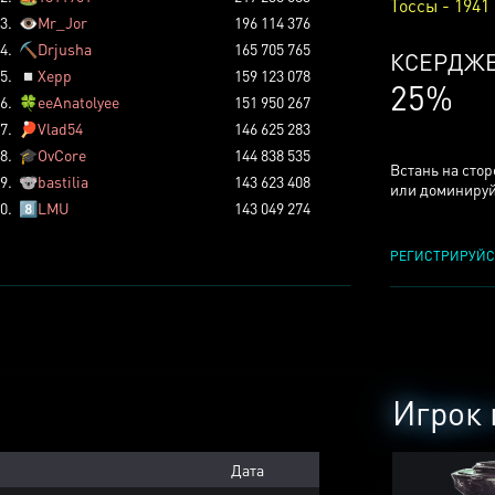
Тоссы - 1941
3.
👁️
Mr_Jor
196 114 376
4.
⛏️
Drjusha
165 705 765
КСЕРДЖ
5.
◽
Xepp
159 123 078
25%
6.
🍀
eeAnatolyee
151 950 267
7.
🏓
Vlad54
146 625 283
8.
🎓
OvCore
144 838 535
Встань на сто
9.
🐨
bastilia
143 623 408
или доминируй
0.
8️⃣
LMU
143 049 274
РЕГИСТРИРУЙС
Игрок 
Дата