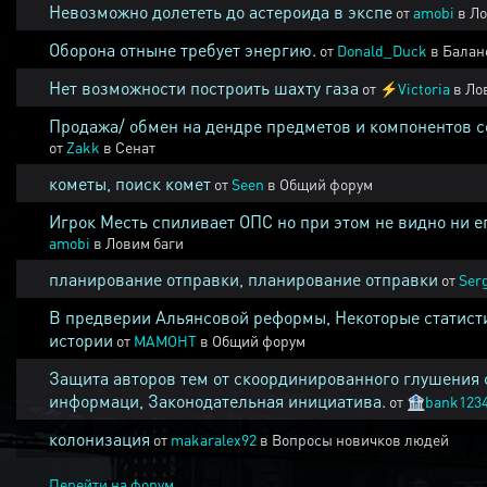
Невозможно долететь до астероида в экспе
от
amobi
в
Ло
Оборона отныне требует энергию.
от
Donald_Duck
в
Балан
Нет возможности построить шахту газа
от
⚡
Victoria
в
Ло
Продажа/ обмен на дендре предметов и компонентов 
от
Zakk
в
Сенат
кометы, поиск комет
от
Seen
в
Общий форум
Игрок Месть спиливает ОПС но при этом не видно ни е
amobi
в
Ловим баги
планирование отправки, планирование отправки
от
Ser
В предверии Альянсовой реформы, Некоторые статист
истории
от
MAMOHT
в
Общий форум
Защита авторов тем от скоординированного глушения 
информаци, Законодательная инициатива.
от
🏦
bank123
колонизация
от
makaralex92
в
Вопросы новичков людей
Перейти на форум