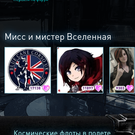
Мисс и мистер Вселенная
17138
11897
9303
Космические флоты в полете