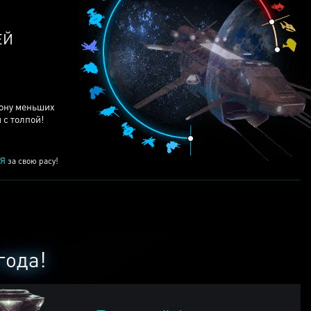
ЕЙ
рону меньших
 с толпой!
Я
за свою расу!
года!