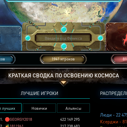
ков
1941 игроков
81
КРАТКАЯ СВОДКА ПО ОСВОЕНИЮ КОСМОСА
ЛУЧШИЕ ИГРОКИ
РАСПРЕДЕЛ
п лучших
Новички
Альянсы
Люди - 22 47
1.
🛑
GEORGY2018
422 149 295
Ксерджи - 81
2.
🏕️
1811961
217 238 683