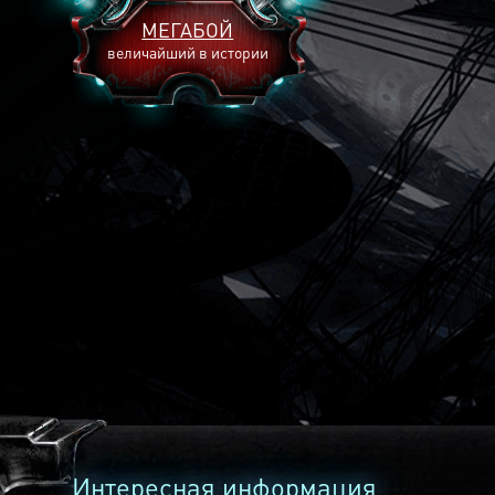
МЕГАБОЙ
величайший в истории
2893
2269
2240
Интересная информация