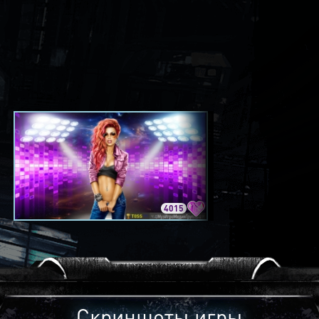
4015
3420
Скриншоты игры