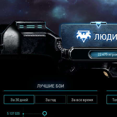
22 475 игро
ЛУЧШИЕ БОИ
За 30 дней
За год
За все время
То
5 137 020