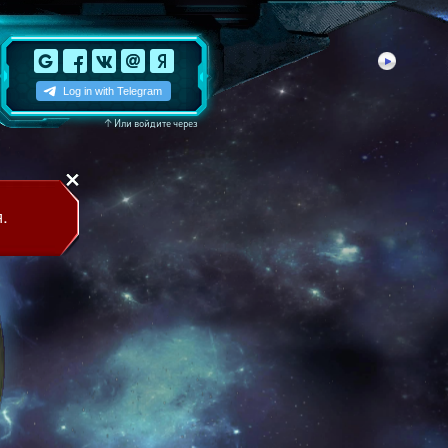
↑
Или войдите через
.