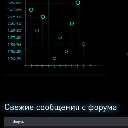
3 852 059
3 410 094
2 524 335
2 457 532
2 405 337
2 273 481
1 936 969
1 784 450
1
1 740 194
Свежие сообщения с форума
Форум