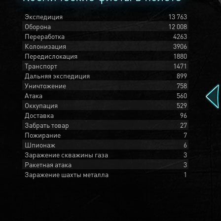
Экспедиция
13 763
Оборона
12 008
Переработка
4263
Колонизация
3906
Передислокация
1880
Транспорт
1471
Дальняя экспедиция
899
Уничтожение
758
Атака
560
Оккупация
529
Доставка
96
Забрать товар
27
Пожирание
7
Шпионаж
6
Заражение скважины газа
3
Ракетная атака
3
Заражение шахты металла
1