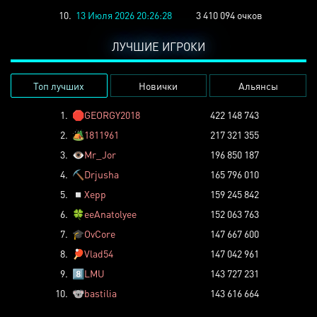
10.
13 Июля 2026 20:26:28
3 410 094 очков
ЛУЧШИЕ ИГРОКИ
Топ лучших
Новички
Альянсы
1.
🛑
GEORGY2018
422 148 743
2.
🏕️
1811961
217 321 355
3.
👁️
Mr_Jor
196 850 187
4.
⛏️
Drjusha
165 796 010
5.
◽
Xepp
159 245 842
6.
🍀
eeAnatolyee
152 063 763
7.
🎓
OvCore
147 667 600
8.
🏓
Vlad54
147 042 961
9.
8️⃣
LMU
143 727 231
10.
🐨
bastilia
143 616 664