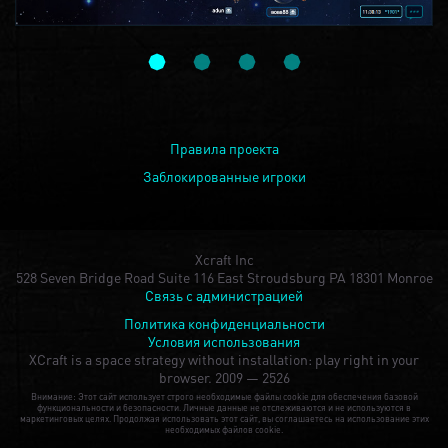
Правила проекта
Заблокированные игроки
Xcraft Inc
528 Seven Bridge Road Suite 116 East Stroudsburg PA 18301 Monroe
Связь с администрацией
Политика конфиденциальности
Условия использования
XCraft is a space strategy without installation: play right in your
browser.
2009 — 2526
Внимание: Этот сайт использует строго необходимые файлы cookie для обеспечения базовой
функциональности и безопасности. Личные данные не отслеживаются и не используются в
маркетинговых целях. Продолжая использовать этот сайт, вы соглашаетесь на использование этих
необходимых файлов cookie.