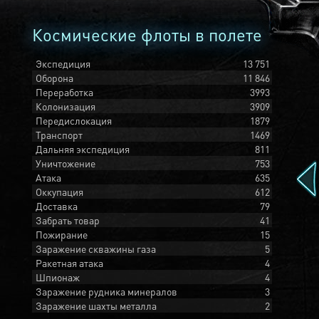
Космические флоты в полете
Экспедиция
13 751
Оборона
11 846
Переработка
3993
Колонизация
3909
Передислокация
1879
Транспорт
1469
Дальняя экспедиция
811
Уничтожение
753
Атака
635
Оккупация
612
Доставка
79
Забрать товар
41
Пожирание
15
Заражение скважины газа
5
Ракетная атака
4
Шпионаж
4
Заражение рудника минералов
3
Заражение шахты металла
2