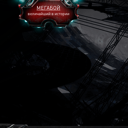
МЕГАБОЙ
величайший в истории
2893
2269
2240