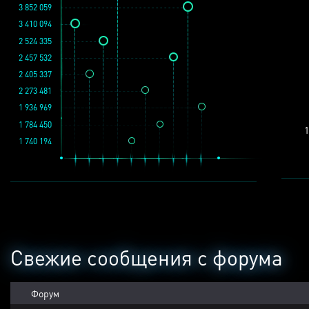
3 852 059
3 410 094
2 524 335
2 457 532
2 405 337
2 273 481
1 936 969
1 784 450
1
1 740 194
Свежие сообщения с форума
Форум