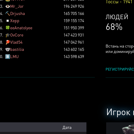
Тоссы - 1941
3.
👁️
Mr_Jor
196 249 926
4.
⛏️
Drjusha
165 705 166
КСЕРДЖ
5.
◽
Xepp
159 155 174
25%
6.
🍀
eeAnatolyee
151 950 399
7.
🎓
OvCore
147 423 931
8.
🏓
Vlad54
147 042 961
Встань на сто
9.
🐨
bastilia
143 602 165
или доминируй
0.
8️⃣
LMU
143 598 639
РЕГИСТРИРУЙС
Игрок 
Дата