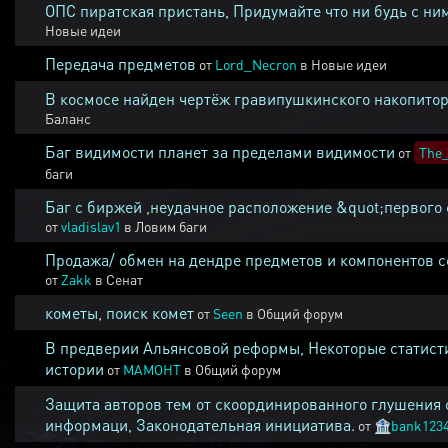
ОПС пиратская пристань, Придумайте что ни будь с ни
Новые идеи
Передача предметов
от
Lord_Necron
в
Новые идеи
В космосе найден чертёж гравипушкинского накопитор
Баланс
Баг видимости планет за пределами видимости
от
The_
баги
Баг с биржей ,неудачное расположение &quot;первого 
от
vladislav1
в
Ловим баги
Продажа/ обмен на дендре предметов и компонентов 
от
Zakk
в
Сенат
кометы, поиск комет
от
Seen
в
Общий форум
В предверии Альянсовой реформы, Некоторые статист
истории
от
MAMOHT
в
Общий форум
Защита авторов тем от скоординированного глушения 
информаци, Законодательная инициатива.
от
🏦
bank123