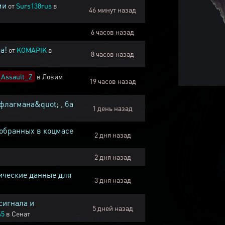
ми
от
Surs138rus
в
46 минут назад
6 часов назад
а!
от
KOMAPIK
в
8 часов назад
Assault_Z
в
Ловим
19 часов назад
флагмана&quot; , ба
1 день назад
собранных в коцмасе
2 дня назад
2 дня назад
ические данные для
3 дня назад
сигнала и
5 дней назад
45
в
Сенат