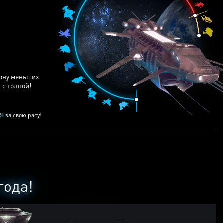
ЕЙ
рону меньших
 с толпой!
Я
за свою расу!
года!