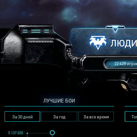
22 428 игро
ЛУЧШИЕ БОИ
За 30 дней
За год
За все время
То
5 137 020