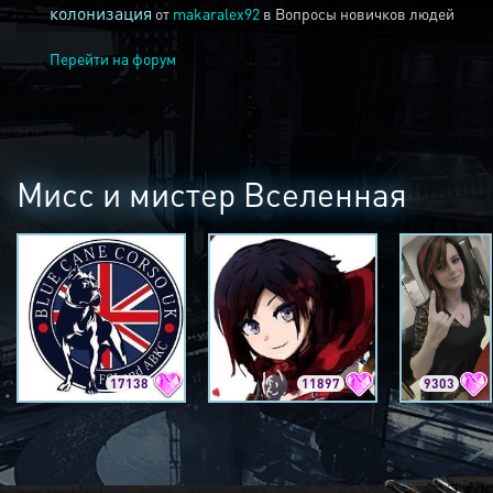
колонизация
от
makaralex92
в
Вопросы новичков людей
Перейти на форум
Мисс и мистер Вселенная
17138
11897
9303