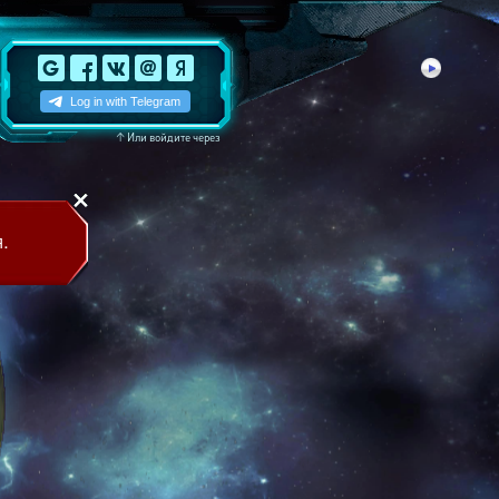
↑
Или войдите через
.