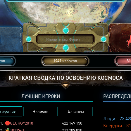
ков
1941 игроков
81
КРАТКАЯ СВОДКА ПО ОСВОЕНИЮ КОСМОСА
ЛУЧШИЕ ИГРОКИ
РАСПРЕДЕЛ
п лучших
Новички
Альянсы
Люди - 22 42
1.
🛑
GEORGY2018
422 149 150
Ксерджи - 81
2.
🏕️
1811961
217 289 828