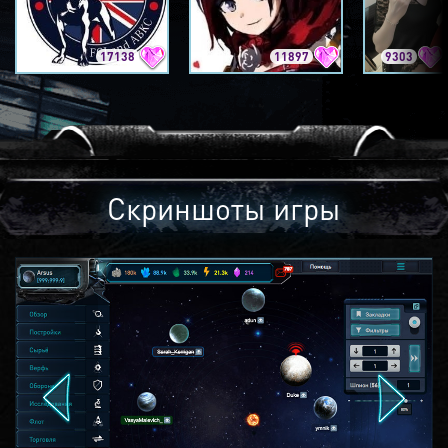
17138
11897
9303
Скриншоты игры