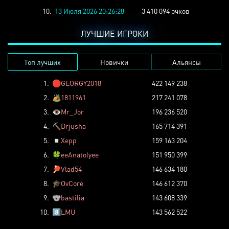
10.
13 Июля 2026 20:26:28
3 410 094 очков
ЛУЧШИЕ ИГРОКИ
Топ лучших
Новички
Альянсы
1.
🛑
GEORGY2018
422 149 238
2.
🏕️
1811961
217 241 078
3.
👁️
Mr_Jor
196 236 520
4.
⛏️
Drjusha
165 714 391
5.
◽
Xepp
159 163 204
6.
🍀
eeAnatolyee
151 950 399
7.
🏓
Vlad54
146 634 180
8.
🎓
OvCore
146 612 370
9.
🐨
bastilia
143 608 339
10.
8️⃣
LMU
143 562 522