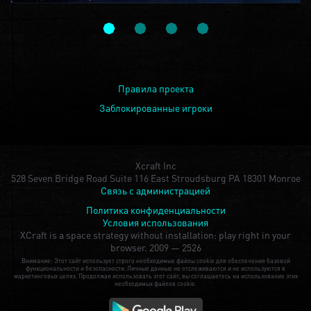
Правила проекта
Заблокированные игроки
Xcraft Inc
528 Seven Bridge Road Suite 116 East Stroudsburg PA 18301 Monroe
Связь с администрацией
Политика конфиденциальности
Условия использования
XCraft is a space strategy without installation: play right in your
browser.
2009 — 2526
Внимание: Этот сайт использует строго необходимые файлы cookie для обеспечения базовой
функциональности и безопасности. Личные данные не отслеживаются и не используются в
маркетинговых целях. Продолжая использовать этот сайт, вы соглашаетесь на использование этих
необходимых файлов cookie.