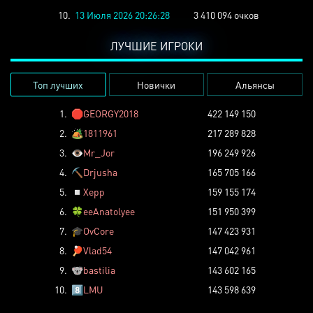
10.
13 Июля 2026 20:26:28
3 410 094 очков
ЛУЧШИЕ ИГРОКИ
Топ лучших
Новички
Альянсы
1.
🛑
GEORGY2018
422 149 150
2.
🏕️
1811961
217 289 828
3.
👁️
Mr_Jor
196 249 926
4.
⛏️
Drjusha
165 705 166
5.
◽
Xepp
159 155 174
6.
🍀
eeAnatolyee
151 950 399
7.
🎓
OvCore
147 423 931
8.
🏓
Vlad54
147 042 961
9.
🐨
bastilia
143 602 165
10.
8️⃣
LMU
143 598 639