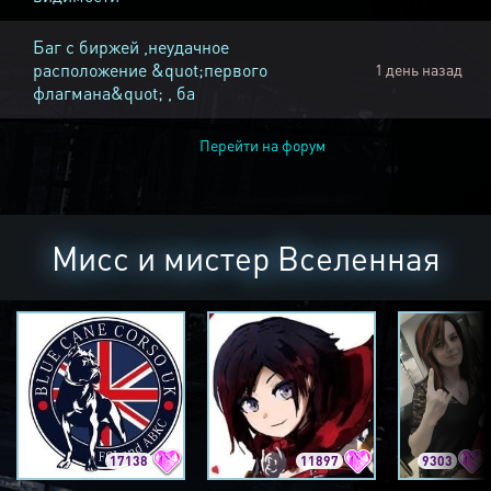
Баг с биржей ,неудачное
расположение &quot;первого
1 день назад
флагмана&quot; , ба
Перейти на форум
Мисс и мистер Вселенная
17138
11897
9303