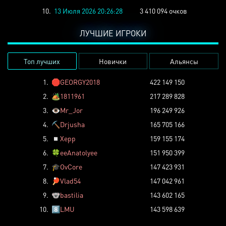
10.
13 Июля 2026 20:26:28
3 410 094 очков
ЛУЧШИЕ ИГРОКИ
Топ лучших
Новички
Альянсы
1.
🛑
GEORGY2018
422 149 150
2.
🏕️
1811961
217 289 828
3.
👁️
Mr_Jor
196 249 926
4.
⛏️
Drjusha
165 705 166
5.
◽
Xepp
159 155 174
6.
🍀
eeAnatolyee
151 950 399
7.
🎓
OvCore
147 423 931
8.
🏓
Vlad54
147 042 961
9.
🐨
bastilia
143 602 165
10.
8️⃣
LMU
143 598 639