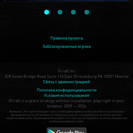
Правила проекта
Заблокированные игроки
Xcraft Inc
528 Seven Bridge Road Suite 116 East Stroudsburg PA 18301 Monroe
Связь с администрацией
Политика конфиденциальности
Условия использования
XCraft is a space strategy without installation: play right in your
browser.
2009 — 2526
Внимание: Этот сайт использует строго необходимые файлы cookie для обеспечения базовой
функциональности и безопасности. Личные данные не отслеживаются и не используются в
маркетинговых целях. Продолжая использовать этот сайт, вы соглашаетесь на использование этих
необходимых файлов cookie.