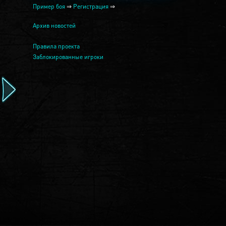
Пример боя
⇒
Регистрация
⇒
Архив новостей
Правила проекта
Заблокированные игроки