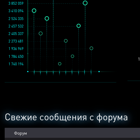
3 852 059
3 410 094
2 524 335
2 457 532
2 405 337
2 273 481
1 936 969
1 784 450
1
1 740 194
Свежие сообщения с форума
Форум