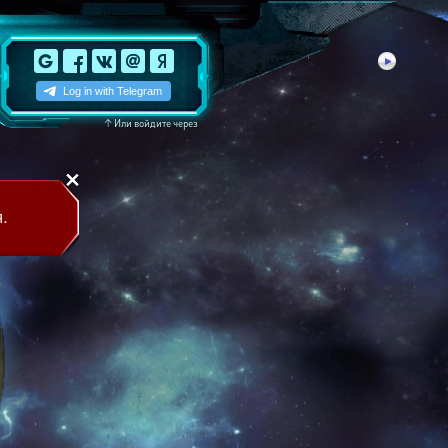
↑
Или войдите через
.