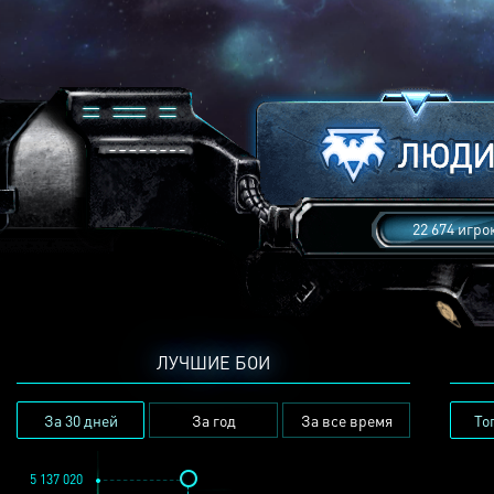
22 674 игро
ЛУЧШИЕ БОИ
За 30 дней
За год
За все время
То
5 137 020