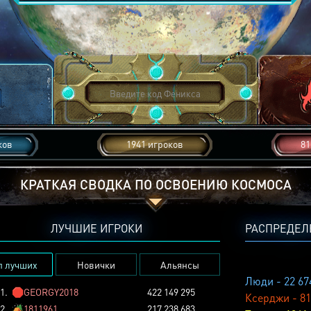
ков
1941 игроков
81
КРАТКАЯ СВОДКА ПО ОСВОЕНИЮ КОСМОСА
ЛУЧШИЕ ИГРОКИ
РАСПРЕДЕЛ
п лучших
Новички
Альянсы
Люди - 22 67
1.
🛑
GEORGY2018
422 149 295
Ксерджи - 81
2.
🏕️
1811961
217 238 683