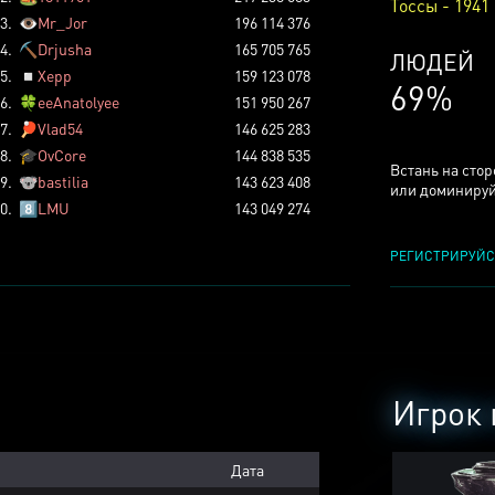
Тоссы - 1941
3.
👁️
Mr_Jor
196 114 376
4.
⛏️
Drjusha
165 705 765
КСЕРДЖ
5.
◽
Xepp
159 123 078
24%
6.
🍀
eeAnatolyee
151 950 267
7.
🏓
Vlad54
146 625 283
8.
🎓
OvCore
144 838 535
Встань на сто
9.
🐨
bastilia
143 623 408
или доминируй
0.
8️⃣
LMU
143 049 274
РЕГИСТРИРУЙС
Игрок 
Дата