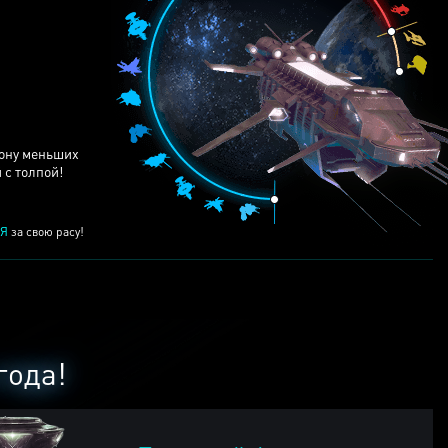
ЕЙ
рону меньших
 с толпой!
Я
за свою расу!
года!