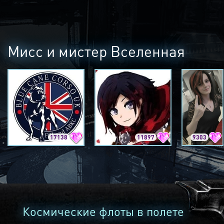
Мисс и мистер Вселенная
17138
11897
9303
Космические флоты в полете