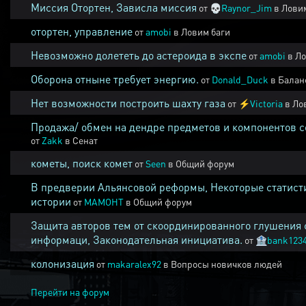
Миссия Отортен, Зависла миссия
от
💀
Raynor_Jim
в
Ловим
отортен, управление
от
amobi
в
Ловим баги
Невозможно долететь до астероида в экспе
от
amobi
в
Ло
Оборона отныне требует энергию.
от
Donald_Duck
в
Балан
Нет возможности построить шахту газа
от
⚡
Victoria
в
Ло
Продажа/ обмен на дендре предметов и компонентов 
от
Zakk
в
Сенат
кометы, поиск комет
от
Seen
в
Общий форум
В предверии Альянсовой реформы, Некоторые статист
истории
от
MAMOHT
в
Общий форум
Защита авторов тем от скоординированного глушения 
информаци, Законодательная инициатива.
от
🏦
bank123
колонизация
от
makaralex92
в
Вопросы новичков людей
Перейти на форум