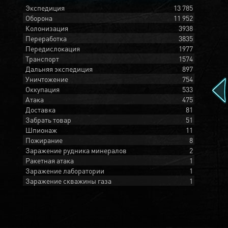
Экспедиция
13 785
Оборона
11 952
Колонизация
3938
Переработка
3835
Передислокация
1977
Транспорт
1574
Дальняя экспедиция
897
Уничтожение
754
Оккупация
533
Атака
475
Доставка
81
Забрать товар
51
Шпионаж
11
Пожирание
8
Заражение рудника минералов
2
Ракетная атака
1
Заражение лаборатории
1
Заражение скважины газа
1