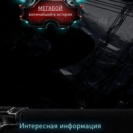
МЕГАБОЙ
величайший в истории
2893
2269
2240
Интересная информация