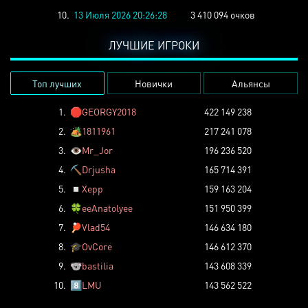
10.
13 Июля 2026 20:26:28
3 410 094 очков
ЛУЧШИЕ ИГРОКИ
Топ лучших
Новички
Альянсы
1.
🛑
GEORGY2018
422 149 238
2.
🏕️
1811961
217 241 078
3.
👁️
Mr_Jor
196 236 520
4.
⛏️
Drjusha
165 714 391
5.
◽
Xepp
159 163 204
6.
🍀
eeAnatolyee
151 950 399
7.
🏓
Vlad54
146 634 180
8.
🎓
OvCore
146 612 370
9.
🐨
bastilia
143 608 339
10.
8️⃣
LMU
143 562 522