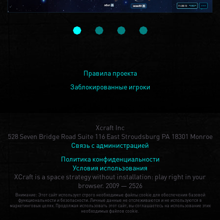
Правила проекта
Заблокированные игроки
Xcraft Inc
528 Seven Bridge Road Suite 116 East Stroudsburg PA 18301 Monroe
Связь с администрацией
Политика конфиденциальности
Условия использования
XCraft is a space strategy without installation: play right in your
browser.
2009 — 2526
Внимание: Этот сайт использует строго необходимые файлы cookie для обеспечения базовой
функциональности и безопасности. Личные данные не отслеживаются и не используются в
маркетинговых целях. Продолжая использовать этот сайт, вы соглашаетесь на использование этих
необходимых файлов cookie.