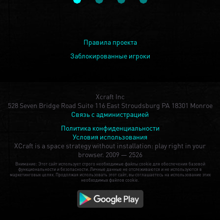
Правила проекта
Заблокированные игроки
Xcraft Inc
528 Seven Bridge Road Suite 116 East Stroudsburg PA 18301 Monroe
Связь с администрацией
Политика конфиденциальности
Условия использования
XCraft is a space strategy without installation: play right in your
browser.
2009 — 2526
Внимание: Этот сайт использует строго необходимые файлы cookie для обеспечения базовой
функциональности и безопасности. Личные данные не отслеживаются и не используются в
маркетинговых целях. Продолжая использовать этот сайт, вы соглашаетесь на использование этих
необходимых файлов cookie.