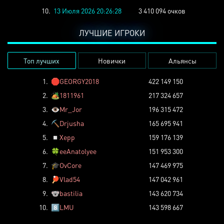
10.
13 Июля 2026 20:26:28
3 410 094 очков
ЛУЧШИЕ ИГРОКИ
Топ лучших
Новички
Альянсы
1.
🛑
GEORGY2018
422 149 150
2.
🏕️
1811961
217 324 657
3.
👁️
Mr_Jor
196 315 472
4.
⛏️
Drjusha
165 695 941
5.
◽
Xepp
159 176 139
6.
🍀
eeAnatolyee
151 953 300
7.
🎓
OvCore
147 469 975
8.
🏓
Vlad54
147 042 961
9.
🐨
bastilia
143 620 734
10.
8️⃣
LMU
143 598 667