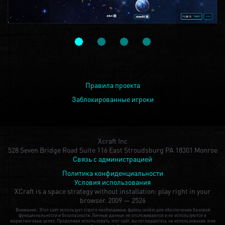
Правила проекта
Заблокированные игроки
Xcraft Inc
528 Seven Bridge Road Suite 116 East Stroudsburg PA 18301 Monroe
Связь с администрацией
Политика конфиденциальности
Условия использования
XCraft is a space strategy without installation: play right in your
browser.
2009 — 2526
Внимание: Этот сайт использует строго необходимые файлы cookie для обеспечения базовой
функциональности и безопасности. Личные данные не отслеживаются и не используются в
маркетинговых целях. Продолжая использовать этот сайт, вы соглашаетесь на использование этих