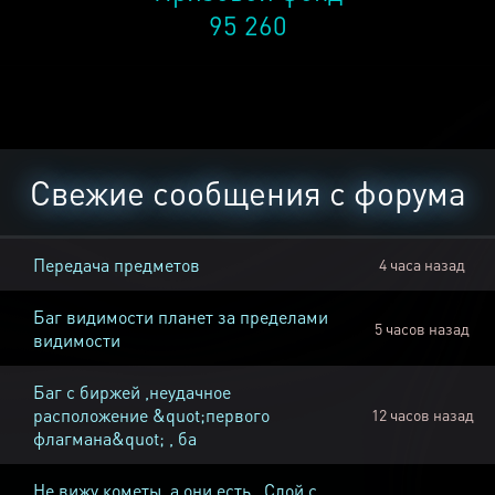
95 260
Свежие сообщения с форума
Передача предметов
4 часа назад
Баг видимости планет за пределами
5 часов назад
видимости
Баг с биржей ,неудачное
расположение &quot;первого
12 часов назад
флагмана&quot; , ба
Не вижу кометы, а они есть , Слой с