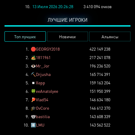
10.
13 Июля 2026 20:26:28
3 410 094 очков
ЛУЧШИЕ ИГРОКИ
Топ лучших
Новички
Альянсы
1.
🛑
GEORGY2018
422 149 238
2.
🏕️
1811961
217 241 078
3.
👁️
Mr_Jor
196 236 520
4.
⛏️
Drjusha
165 714 391
5.
◽
Xepp
159 163 204
6.
🍀
eeAnatolyee
151 950 399
7.
🏓
Vlad54
146 634 180
8.
🎓
OvCore
146 612 370
9.
🐨
bastilia
143 608 339
10.
8️⃣
LMU
143 562 522