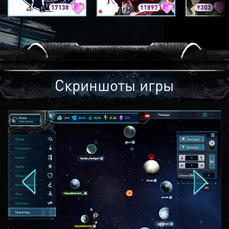
17138
11897
9303
Скриншоты игры