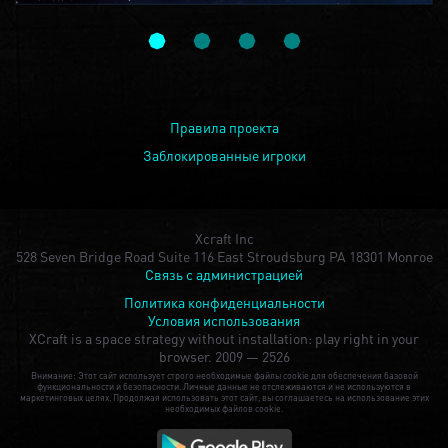
Правила проекта
Заблокированные игроки
Xcraft Inc
528 Seven Bridge Road Suite 116 East Stroudsburg PA 18301 Monroe
Связь с администрацией
Политика конфиденциальности
Условия использования
XCraft is a space strategy without installation: play right in your
browser.
2009 — 2526
Внимание: Этот сайт использует строго необходимые файлы cookie для обеспечения базовой
функциональности и безопасности. Личные данные не отслеживаются и не используются в
маркетинговых целях. Продолжая использовать этот сайт, вы соглашаетесь на использование этих
необходимых файлов cookie.