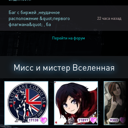
Баг с биржей ,неудачное
расположение &quot;первого
22 часа назад
флагмана&quot; , ба
Перейти на форум
Мисс и мистер Вселенная
17138
11897
9303