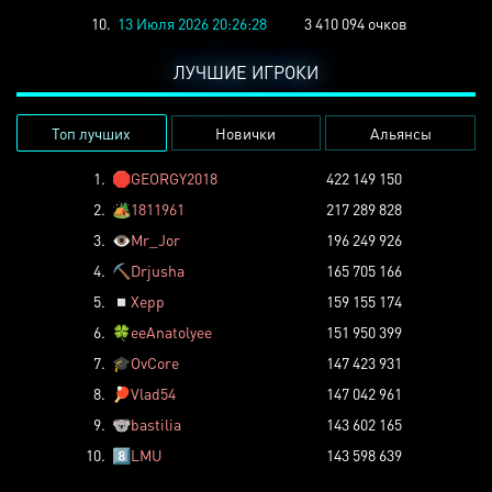
10.
13 Июля 2026 20:26:28
3 410 094 очков
ЛУЧШИЕ ИГРОКИ
Топ лучших
Новички
Альянсы
1.
🛑
GEORGY2018
422 149 150
2.
🏕️
1811961
217 289 828
3.
👁️
Mr_Jor
196 249 926
4.
⛏️
Drjusha
165 705 166
5.
◽
Xepp
159 155 174
6.
🍀
eeAnatolyee
151 950 399
7.
🎓
OvCore
147 423 931
8.
🏓
Vlad54
147 042 961
9.
🐨
bastilia
143 602 165
10.
8️⃣
LMU
143 598 639