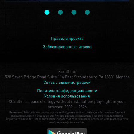
Правила проекта
Заблокированные игроки
Xcraft Inc
528 Seven Bridge Road Suite 116 East Stroudsburg PA 18301 Monroe
Связь с администрацией
Политика конфиденциальности
Условия использования
XCraft is a space strategy without installation: play right in your
browser.
2009 — 2526
Внимание: Этот сайт использует строго необходимые файлы cookie для обеспечения базовой
функциональности и безопасности. Личные данные не отслеживаются и не используются в
маркетинговых целях. Продолжая использовать этот сайт, вы соглашаетесь на использование этих
необходимых файлов cookie.