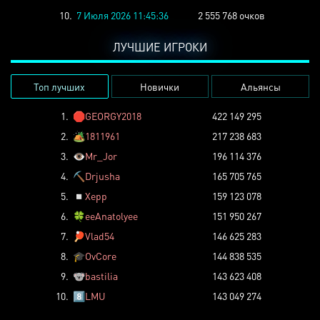
10.
7 Июля 2026 11:45:36
2 555 768 очков
ЛУЧШИЕ ИГРОКИ
Топ лучших
Новички
Альянсы
1.
🛑
GEORGY2018
422 149 295
2.
🏕️
1811961
217 238 683
3.
👁️
Mr_Jor
196 114 376
4.
⛏️
Drjusha
165 705 765
5.
◽
Xepp
159 123 078
6.
🍀
eeAnatolyee
151 950 267
7.
🏓
Vlad54
146 625 283
8.
🎓
OvCore
144 838 535
9.
🐨
bastilia
143 623 408
10.
8️⃣
LMU
143 049 274