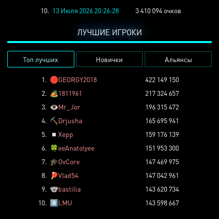
10.
13 Июля 2026 20:26:28
3 410 094 очков
ЛУЧШИЕ ИГРОКИ
Топ лучших
Новички
Альянсы
1.
🛑
GEORGY2018
422 149 150
2.
🏕️
1811961
217 324 657
3.
👁️
Mr_Jor
196 315 472
4.
⛏️
Drjusha
165 695 941
5.
◽
Xepp
159 176 139
6.
🍀
eeAnatolyee
151 953 300
7.
🎓
OvCore
147 469 975
8.
🏓
Vlad54
147 042 961
9.
🐨
bastilia
143 620 734
10.
8️⃣
LMU
143 598 667