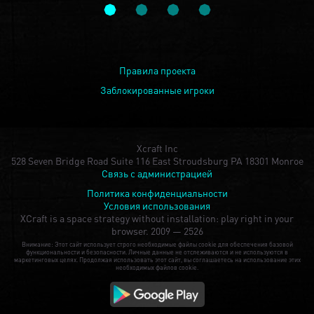
Правила проекта
Заблокированные игроки
Xcraft Inc
528 Seven Bridge Road Suite 116 East Stroudsburg PA 18301 Monroe
Связь с администрацией
Политика конфиденциальности
Условия использования
XCraft is a space strategy without installation: play right in your
browser.
2009 — 2526
Внимание: Этот сайт использует строго необходимые файлы cookie для обеспечения базовой
функциональности и безопасности. Личные данные не отслеживаются и не используются в
маркетинговых целях. Продолжая использовать этот сайт, вы соглашаетесь на использование этих
необходимых файлов cookie.