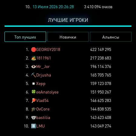
10.
13 Июля 2026 20:26:28
3 410 094 очков
ЛУЧШИЕ ИГРОКИ
Топ лучших
Новички
Альянсы
1.
🛑
GEORGY2018
422 149 295
2.
🏕️
1811961
217 238 683
3.
👁️
Mr_Jor
196 114 376
4.
⛏️
Drjusha
165 705 765
5.
◽
Xepp
159 123 078
6.
🍀
eeAnatolyee
151 950 267
7.
🏓
Vlad54
146 625 283
8.
🎓
OvCore
144 838 535
9.
🐨
bastilia
143 623 408
10.
8️⃣
LMU
143 049 274