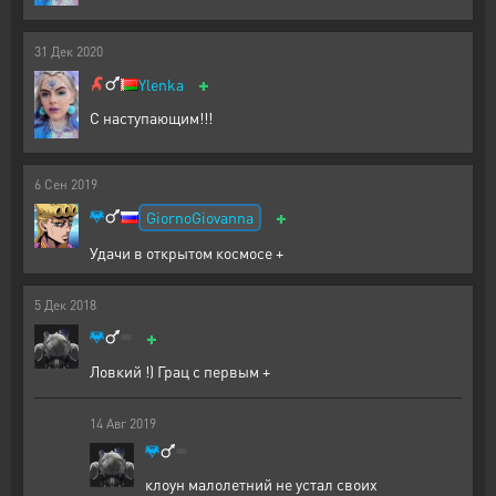
31
Дек
2020
+
Ylenka
С наступающим!!!
6
Сен
2019
+
GiornoGiovanna
Удачи в открытом космосе +
5
Дек
2018
+
Ловкий !) Грац с первым +
14
Авг
2019
клоун малолетний не устал своих