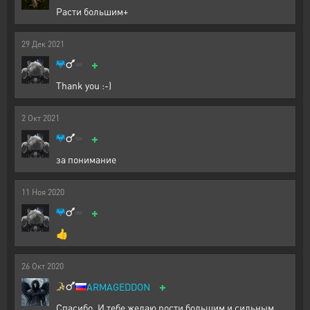
Расти большим+
29
Дек
2021
+
Thank you :-)
2
Окт
2021
+
за понимание
11
Ноя
2020
+
👍
26
Окт
2020
+
ARMAGEDDON
Спасибо. И тебе желаю рости большим и сильным...