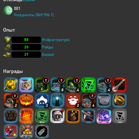
001
Координаты [849:906:1]
Опыт
88
Инфраструктура
20
Рейды
37
Боевой
Награды
8
4
4
2
2
2
4