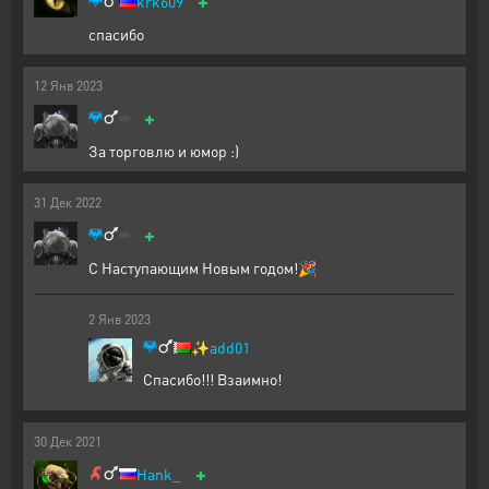
+
krk609
спасибо
12
Янв
2023
+
За торговлю и юмор :)
31
Дек
2022
+
С Наступающим Новым годом!🎉
2
Янв
2023
✨
add01
Спасибо!!! Взаимно!
30
Дек
2021
+
Hank_