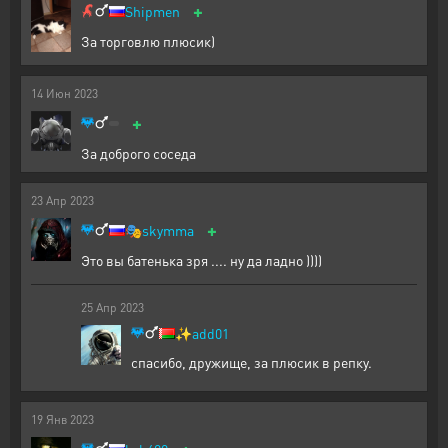
+
Shipmen
За торговлю плюсик)
14
Июн
2023
+
За доброго соседа
23
Апр
2023
+
🎭
skymma
Это вы батенька зря .... ну да ладно ))))
25
Апр
2023
✨
add01
спасибо, дружище, за плюсик в репку.
19
Янв
2023