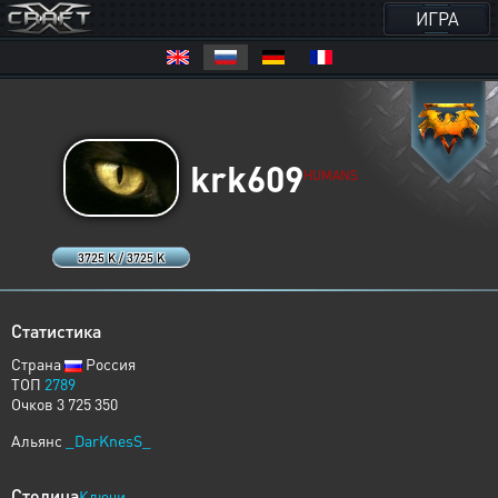
ИГРА
krk609
HUMANS
3725 K / 3725 K
Статистика
Страна
Россия
ТОП
2789
Очков 3 725 350
Альянс
_DarKnesS_
Столица
Ключи