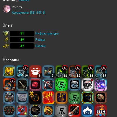
Colony
Координаты [861:909:2]
Опыт
51
Инфраструктура
39
Рейды
37
Боевой
Награды
19
6
2
16
14
13
19
17
2