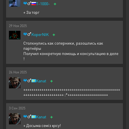
+
T-1000-
+ За торг
29
Ноя
2025
+
KoperNIK
Столкнулись как соперники, разошлись как
партнёры
Получил конкретную помощь и консультацию в деле
!
24
Ноя
2025
+
Kanat
++++++++++++++++++++++++++++++++++++++++++++++++
++++++++++++++++++++ :*++++++++++++++++++++
3
Сен
2025
+
Kanat
+ Досыма семіз қосу!