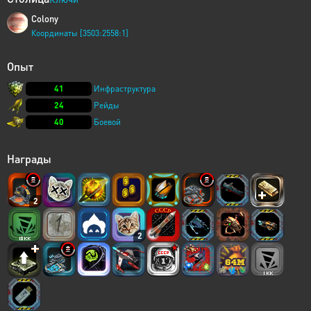
Colony
Координаты [3503:2558:1]
Опыт
41
Инфраструктура
24
Рейды
40
Боевой
Награды
2
2