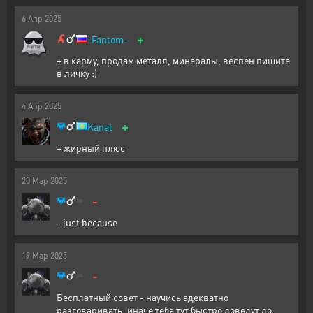
6
Апр
2025
+
-Fantom-
+ в карму, продам металл, минералы, веспен пишите
в личку :)
4
Апр
2025
+
Kanat
+ жирный плюс
20
Мар
2025
-
- just because
19
Мар
2025
-
Бесплатный совет - научись адекватно
разговаривать, иначе тебя тут быстро доведут до