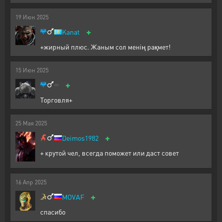
19
Июн
2025
+
Kanat
+жирный плюс. Жаным сол менің рақмет!
15
Июн
2025
+
Торговля+
25
Мая
2025
+
Deimos1982
+ крутой чел, всегда поможет или даст совет
16
Апр
2025
+
MOVAF
спасибо