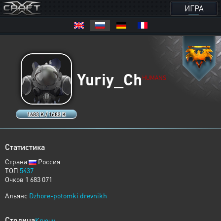
ИГРА
Yuriy_Ch
HUMANS
1683 K / 1683 K
Статистика
Страна
Россия
ТОП
5437
Очков 1 683 071
Альянс
Dzhore-potomki drevnikh
Столица
Ключи