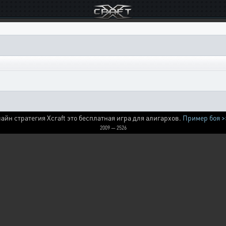
айн стратегия Xcraft это бесплатная игра для алигархов.
Пример боя >
2009 — 2526