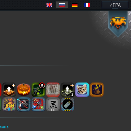
ИГРА
2
ение