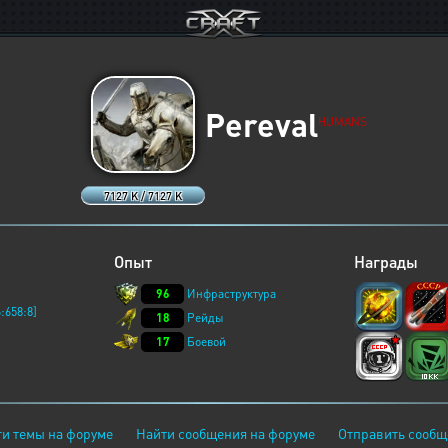
Pereval
HUMANS
7127 K / 7127 K
Опыт
Награды
96
Инфраструктура
:658:8]
18
Рейды
17
Боевой
и темы на форуме
Найти сообщения на форуме
Отправить сообщ