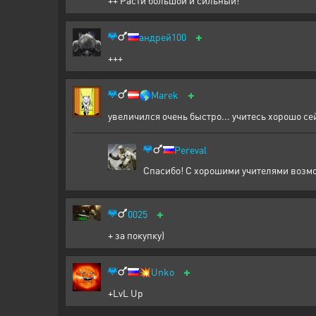
++ Расти большой и сильный!
+
андрей100
+++
+
🌎
Marek
увеличился очень быстро... учитесь хорошо се
Pereval
Спасибо! С хорошими учителями возм
+
0025
+ за покупку)
+
💥
Unko
+LvL Up