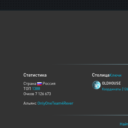
Статистика
Столица
Ключи
Страна
Россия
OLDHOUSE
ТОП
1388
Координаты [126
Очков 7 126 673
Альянс
OnlyOneTeam4Rever
Найт