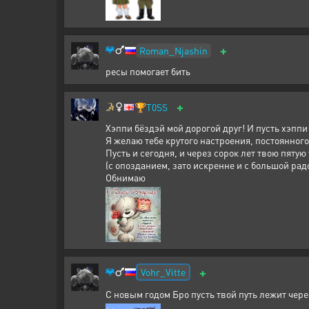
+
Roman_Njashin
ресы помогает бить
+
🏆
T0SS
Хэппи бёздэй мой дорогой друг! И пусть хэппи 
Я желаю тебе крутого настроения, постоянног
Пусть и сегодня, и через сорок лет твою пяту
(с опозданием, зато искренне и с большой рад
Обнимаю
+
Vohr_Vitte
С новым годом Бро пусть твой путь лежит чер