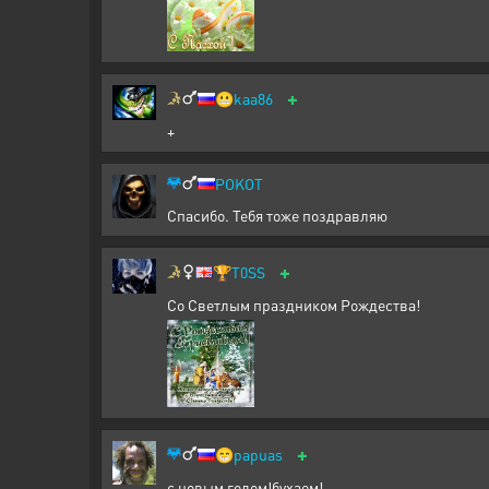
+
😬
kaa86
+
POKOT
Спасибо. Тебя тоже поздравляю
+
🏆
T0SS
Со Светлым праздником Рождества!
+
😁
papuas
с новым годом!бухаем!