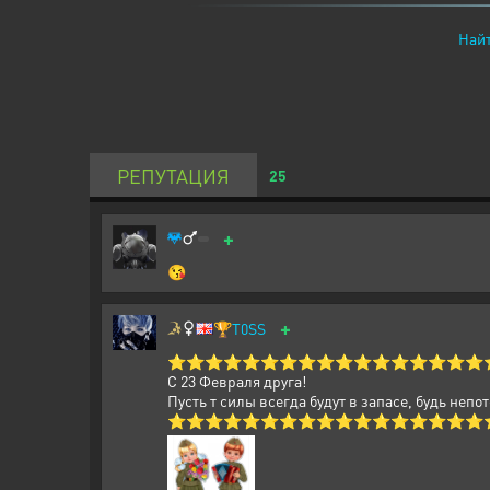
Найт
РЕПУТАЦИЯ
25
+
😘
+
🏆
T0SS
⭐⭐⭐⭐⭐⭐⭐⭐⭐⭐⭐⭐⭐⭐⭐⭐⭐
С 23 Февраля друга!
Пусть т силы всегда будут в запасе, будь непо
⭐⭐⭐⭐⭐⭐⭐⭐⭐⭐⭐⭐⭐⭐⭐⭐⭐