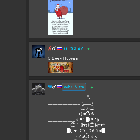
+
FOTOGRAV
С Днём Победы!
+
Vohr_Vitte
_______________./\.
_____________ >___<
_____________Ѽ./ Ѽ
___________;->( ɕѼ Ҩ .
___________@.♥ '(█) ♥ *$
_________Ѽ "( ()♥t (Ѽ)o*♥*
_______(█),-♥.-Ѽ _Q@,0 ɕ(█)
___________>o*oѼ @.<