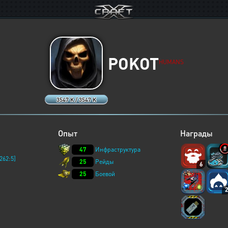
POKOT
HUMANS
3547 K / 3547 K
Опыт
Награды
47
Инфраструктура
262:5]
25
Рейды
6
25
Боевой