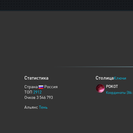
Статистика
Столица
Ключи
Страна
Россия
POKOT
ТОП
2912
Координаты [86:
Очков 3 546 793
Альянс
Тень