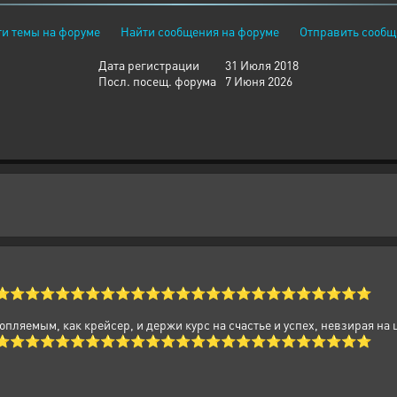
и темы на форуме
Найти сообщения на форуме
Отправить сообщ
Дата регистрации
31 Июля 2018
Посл. посещ. форума
7 Июня 2026
⭐⭐⭐⭐⭐⭐⭐⭐⭐⭐⭐⭐⭐⭐⭐⭐⭐⭐⭐⭐⭐⭐⭐⭐⭐
топляемым, как крейсер, и держи курс на счастье и успех, невзирая на
⭐⭐⭐⭐⭐⭐⭐⭐⭐⭐⭐⭐⭐⭐⭐⭐⭐⭐⭐⭐⭐⭐⭐⭐⭐