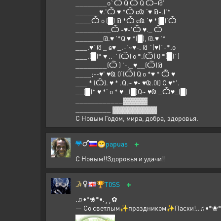
________o`Ѽ Q Ѽ Q Ѽ~@'
______♥.'Ѽ ♥ *Ѽ ɕҨ ‘♥ @-.)'*
____Ѽ o (█) @ *Ѽ ɕҨ ‘♥ *(█)’Ѽ
_________Ѽ -♥-'Ѽ ♥._ Ѽ
_______@.♥ '*Q ♥ *(█), @.♥ '*
___.♥' @ _ ɕ♥ _.-'~♥-. @ ´(♥)`-*.o
___.(█)* ♥ ..-' (Ѽ) o *.(Ѽ) 0 *(█)`)
________(Ѽ ) '-._♥__(Ѽ)@
____;--♥' ♥Ҩ 0‘(Ѽ) Q o *♥ * Ѽ ♥
___ * (Ѽ). ♥ * .Q.~ ♥- ♥Ҩ.0() Q ♥*'.
__(█)* ♥ *‘ o * ♥ _(█)Q~ ♥Ҩ _Ѽ♥_(█)
____________▓▓▓▓▓
_________ ▓▓▓▓▓▓▓▓▓
С Новым Годом, мира, добра, здоровья.
+
😁
papuas
С Новым!!Здоровья и удачи!!
+
🏆
T0SS
.♫•*❀*•.¸¸✿
— Со светлым✨праздником✨Пасхи!..♫•*❀*