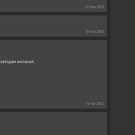
23
Фев
2025
10
Ноя
2024
, звёздам желаний.
16
Авг
2024