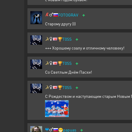
+
FOTOGRAV
Старому другу )))
+
🏆
T0SS
+++ Хорошему соалу и отличному человеку!
+
🏆
T0SS
Со Светлым Днём Пасхи!
+
🏆
T0SS
С Рождеством и наступающим старым Новым Го
+
😁
papuas