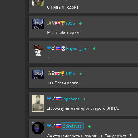
С Новым Годом!
+
🏆
T0SS
Мы в тебя верим!
+
💀
Raynor_Jim
+
+
🏆
T0SS
+++ Рости репка!
+
Opponent
Доброму чатланину от старого ОППА.
+
Stirolovec
За отзывчивость и помощь +. Так держать!!!