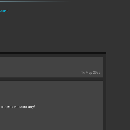
ение
14
Мар
2025
 штормы и непогоду!