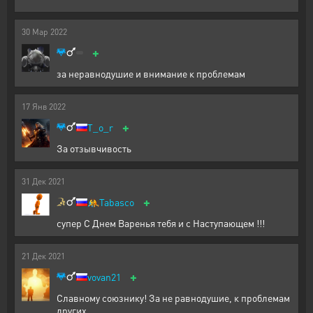
30
Мар
2022
+
за неравнодушие и внимание к проблемам
17
Янв
2022
+
T_o_r
За отзывчивость
31
Дек
2021
+
🤼
Tabasco
супер С Днем Варенья тебя и с Наступающем !!!
21
Дек
2021
+
vovan21
Славному союзнику! За не равнодушие, к проблемам
других