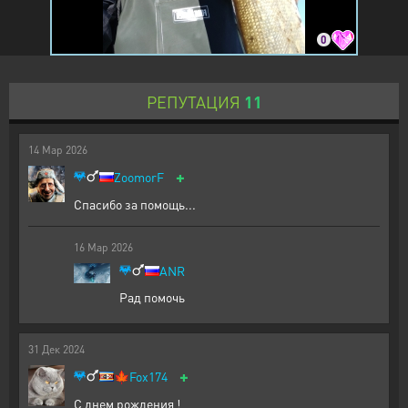
0
РЕПУТАЦИЯ
11
14
Мар
2026
+
ZoomorF
Спасибо за помощь...
16
Мар
2026
ANR
Рад помочь
31
Дек
2024
+
🍁
Fox174
С днем рождения !