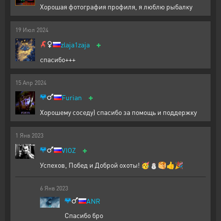
Хорошая фотография профиля, я люблю рыбалку
19
Июл
2024
+
zlaja1zaja
спасибо+++
15
Апр
2024
+
Furian
Хорошему соседу) спасибо за помощь и поддержку
1
Янв
2023
+
VIOZ
Успехов, Побед и Доброй охоты! 🥳⛄🥞👍🎉
6
Янв
2023
ANR
Спасибо бро