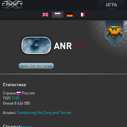
ИГРА
ANR
HUMANS
8627 K / 8627 K
Статистика
Страна
Россия
ТОП
1135
Очков 8 626 585
Альянс
Combining the Zerg and Terran
Столица
Ключи