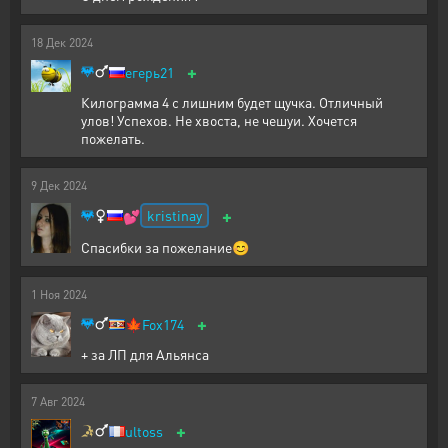
18
Дек
2024
+
егерь21
Килограмма 4 с лишним будет щучка. Отличный
улов! Успехов. Не хвоста, не чешуи. Хочется
пожелать.
9
Дек
2024
+
kristinay
💕
Спасибки за пожелание😊
1
Ноя
2024
+
🍁
Fox174
+ за ЛП для Альянса
7
Авг
2024
+
ultoss