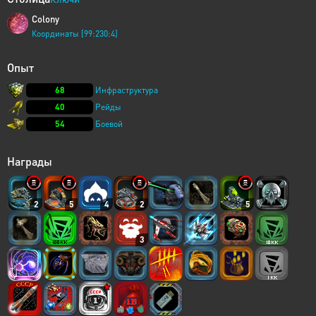
Colony
Координаты [99:230:4]
Опыт
68
Инфраструктура
40
Рейды
54
Боевой
Награды
2
5
4
2
5
3