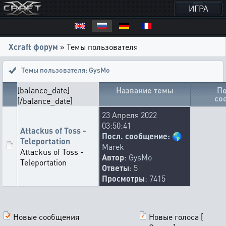
ИГРА
Xcraft форум
» Темы пользователя
Темы пользователя: GysMo
[balance_date]
Название темы
По
со
[/balance_date]
23 Апреля 2022
03:50:41
Attackus of Toss -
Посл. сообщение:
🌎
Teleportation
Marek
Attackus of Toss -
Автор
:
GysMo
Teleportation
Ответы
: 5
Просмотры
: 7415
Новые сообщения
Новые голоса [