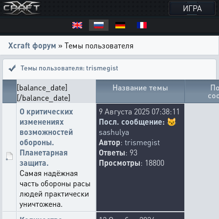
ИГРА
Xcraft форум
» Темы пользователя
Темы пользователя: trismegist
[balance_date]
Название темы
По
со
[/balance_date]
О критических
9 Августа 2025 07:38:11
изменениях
Посл. сообщение:
😼
возможностей
sashulya
обороны.
Автор
:
trismegist
Планетарная
Ответы
: 93
защита.
Просмотры
: 18800
Самая надёжная
часть обороны расы
людей практически
уничтожена.