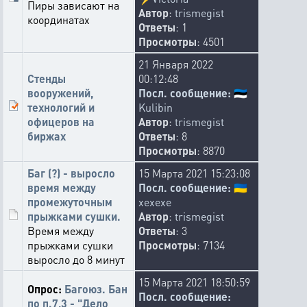
Пиры зависают на
Автор
:
trismegist
координатах
Ответы
: 1
Просмотры
: 4501
21 Января 2022
Стенды
00:12:48
вооружений,
Посл. сообщение:
🇪🇪
технологий и
Kulibin
офицеров на
Автор
:
trismegist
биржах
Ответы
: 8
Просмотры
: 8870
Баг (?) - выросло
15 Марта 2021 15:23:08
время между
Посл. сообщение:
🇺🇦
промежуточным
xexexe
прыжками сушки.
Автор
:
trismegist
Время между
Ответы
: 3
прыжками сушки
Просмотры
: 7134
выросло до 8 минут
15 Марта 2021 18:50:59
Опрос:
Багоюз. Бан
Посл. сообщение:
по п.7,3 - "Дело