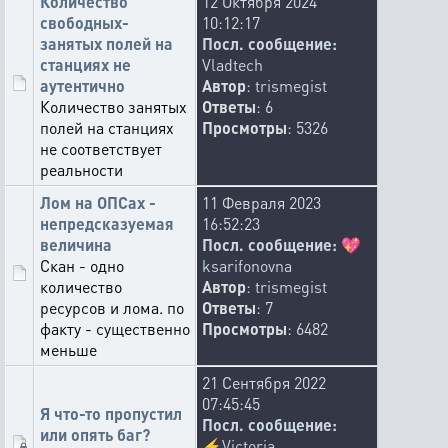
Количество
12 Октября 2024
свободных-
10:12:17
занятых полей на
Посл. сообщение:
станциях не
Vladtech
аутентично
Автор
:
trismegist
Количество занятых
Ответы
: 6
полей на станциях
Просмотры
: 5326
не соответствует
реальности
Лом на ОПСах -
11 Февраля 2023
непредсказуемая
16:52:23
величина
Посл. сообщение:
💖
Скан - одно
ksarifonovna
количество
Автор
:
trismegist
ресурсов и лома. по
Ответы
: 7
факту - существенно
Просмотры
: 6482
меньше
21 Сентября 2022
07:45:45
Я что-то пропустил
Посл. сообщение:
или опять баг?
⚡
Victoria