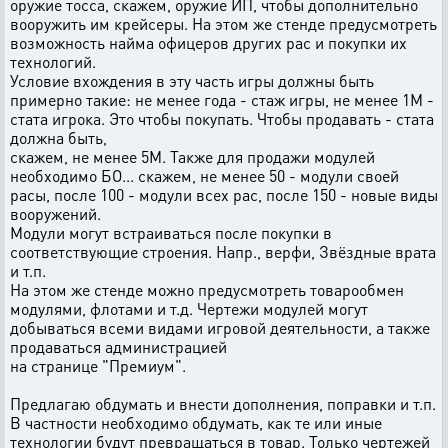
оружие тосса, скажем, оружие ИП, чтобы дополнительно
вооружить им крейсеры. На этом же стенде предусмотреть
возможность найма офицеров других рас и покупки их
технологий.
Условие вхождения в эту часть игры должны быть
примерно такие: не менее года - стаж игры, не менее 1М -
стата игрока. Это чтобы покупать. Чтобы продавать - стата
должна быть,
скажем, не менее 5М. Также для продажи модулей
необходимо БО... скажем, не менее 50 - модули своей
расы, после 100 - модули всех рас, после 150 - новые виды
вооружений.
Модули могут встраиваться после покупки в
соответствующие строения. Напр., верфи, Звёздные врата
и т.п.
На этом же стенде можно предусмотреть товарообмен
модулями, флотами и т.д. Чертежи модулей могут
добываться всеми видами игровой деятельности, а также
продаваться администрацией
на странице "Премиум".
Предлагаю обдумать и внести дополнения, поправки и т.п.
В частности необходимо обдумать, как те или иные
технологии будут превращаться в товар. Только чертежей