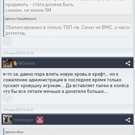
продавать - стата должна быть,
скажем, не менее 5М
Цитата: VasyaMalevich
Сбалансировано в пользу ТОП-ов. Сенат не ВМС, а насос
детектед.
4 Января 2022 22:39:56
🐈
WISnoob
я-то за. давно пора влить новую кровь в крафт... но к
сожалению администрация в последнее время только
пускает кровушку игрокам... Да вставляет палки в колёса
что бы все летали меньше а донатили больше...
4 Января 2022 22:46:27
trismegist
Цитата: 4Fun