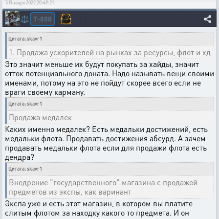
5 Января 2022 20:49:21
T-800
⚖️
Цитата: skavr1
1. Продажа ускорителей на рынках за ресурсы, флот и хд
Это значит меньше их будут покупать за хайды, значит
отток потенциального доната. Надо называть вещи своими
именами, потому на это не пойдут скорее всего если не
враги своему карману.
Цитата: skavr1
Продажа медалек
Каких именно медалек? Есть медальки достижений, есть
медальки флота. Продавать достижения абсурд. А зачем
продавать медальки флота если для продажи флота есть
дендра?
Цитата: skavr1
Внедрение "государственного" магазина с продажей
предметов из экспы, как варинант
Экспа уже и есть этот магазин, в котором вы платите
слитым флотом за находку какого то предмета. И он