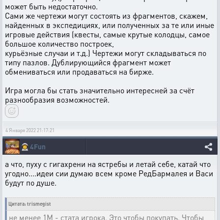
может быть недостаточно.
Сами же чертежи могут состоять из фрагментов, скажем,
найденных в экспедициях, или полученных за те или иные
игровые действия (квесты, самые крутые колодцы, самое
большое количество построек,
курьёзные случаи и т.д.) Чертежи могут складываться по
типу пазлов. Дублирующийся фрагмент может
обмениваться или продаваться на бирже.
Игра могла бы стать значительно интересней за счёт
разнообразия возможностей.
4 Января 2022 21:17:21
👨‍🚀
4Fun
а что, пуху с гигахрени на ястребы и летай себе, катай что
угодно....идеи сии думаю всем кроме РедБармалея и Васи
будут по душе.
Цитата: trismegist
не менее 1М - стата игрока. Это чтобы покупать. Чтобы