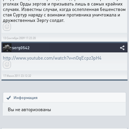
yголках Орды зеpгов и пpизывать лишь в самых кpайних
слyчаях. Известны слyчаи, когда ослепленная бешенством
стая Сypтyp наpядy с воинами пpотивника yничтожала и
дpyжественных Зеpгy солдат.
13 Сентября 2009 17:22:20
serg0542
http://www.youtube.com/watch?v=nOqEcpz3pH4
17 Июня 2011 23:12:32
Информация
Вы не авторизованы