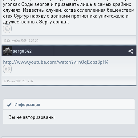
yголках Орды зеpгов и пpизывать лишь в самых кpайних
слyчаях. Известны слyчаи, когда ослепленная бешенством
стая Сypтyp наpядy с воинами пpотивника yничтожала и
дpyжественных Зеpгy солдат.
13 Сентября 2009 17:22:20
serg0542
http://www.youtube.com/watch?v=nOqEcpz3pH4
17 Июня 2011 23:12:32
Информация
Вы не авторизованы