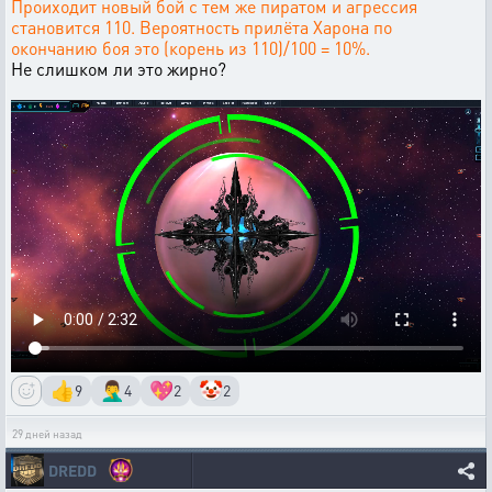
Проиходит новый бой с тем же пиратом и агрессия
становится 110. Вероятность прилёта Харона по
окончанию боя это (корень из 110)/100 = 10%.
Не слишком ли это жирно?
👍
🤦‍♂️
💖
🤡
9
4
2
2
29 дней назад
DREDD