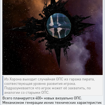
Из Хорона выходит случайная ОПС из гаража пирата,
соотвествующая уровню развития игрока.
Подразумевается что игрок может её захватить, по
аналогии со старыми ОПС.
Всего планируется 400+ новых визуально ОПС.
Механизмом генерации ихних технических характеристик