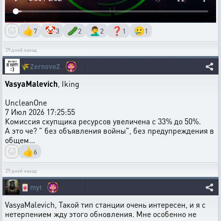
👍
🤡
🥒
🤦‍♂️
❓
🥲
7
3
2
2
1
1
29 дней назад
🌾
ZernovoZ
VasyaMalevich
, Iking
UncleanOne
7 Июл 2026 17:25:55
Комиссия скупщика ресурсов увеличена с 33% до 50%.
А это че? " без объявления войны", без предупреждения в
общем...
👍
6
29 дней назад
🀄
myt
VasyaMalevich, Такой тип станции очень интересен, и я с
нетерпением жду этого обновления. Мне особенно не