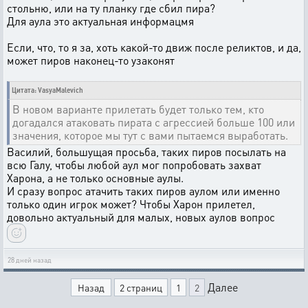
стольню, или на ту планку где сбил пира?
Для аула это актуальная информацмя
Если, что, то я за, хоть какой-то движ после реликтов, и да,
может пиров наконец-то узаконят
Цитата: VasyaMalevich
В новом варианте прилетать будет только тем, кто
догадался атаковать пирата с агрессией больше 100 или
значения, которое мы тут с вами пытаемся выработать.
Василий, большущая просьба, таких пиров посылать на
всю Галу, чтобы любой аул мог попробовать захват
Харона, а не только основные аулы.
И сразу вопрос атачить таких пиров аулом или именно
только один игрок может? Чтобы Харон прилетел,
довольно актуальный для малых, новых аулов вопрос
28 дней назад
Далее
Назад
2 страниц
1
2