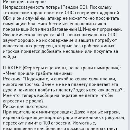
Риски для атакеров:
Непредсказуемость потерь (Рандом ОБ): Поскольку
технические характеристики ОПС генерирует «дорогой
ОБ» и они случайны, атакер не может точно просчитать
симуляцию боя. Риск бессмысленно «слиться» о
понравившийся или забагованный ШИ-юнит огромный.
Экономическая ловушка: 400+ новых визуальных ОПС
звучит хорошо, но их содержание и защита потребуют
колоссальных ресурсов, которые без грабежа живых
игроков придется добывать месяцами или покупать за
хайды.
ШАХТЕР (Фермеры еще живы, но на грани вымирания):
«Меня пришли грабить админы»
Реакция: "Подождите, я спокойно копаю свои планки,
никого не трогаю. Зачем мне на планету прилетает эта
дура и начинает долбить планету? здесь все как всегда?!.
Мне что, теперь вообще на пиратов не летать, чтобы
агрессия не росла?
Риски для шахтеров:
Принудительная милитаризация: Даже мирные игроки,
изредка фармящие пиратов ради минимальных ресурсов,
пересекут лимит в 100 агрессии. Их уютные,
незащищенные для большого космоса планеты станут