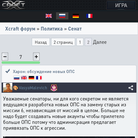
ИГРА
Xcraft форум
»
Политика
»
Сенат
Далее
Назад
2 страниц
1
2
7
Харон: обсуждение новых ОПС
🎨
VasyaMalevich
Уважаемые сенаторы, ни для кого секретом не является
ведущаяся разработка новых ОПС на замену старых из
миссии 6, независящая от миссий в целом. Больше не
надо будет создавать новые акаунты чтобы прилетело
больше ОПС потому что админисрация предлагает
приявязать ОПС к агрессии.