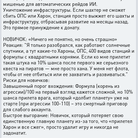
мишенью для автоматических рейдов ИИ.
Уничтожение инфраструктуры. Если шахтер не сможет
сбить ОПС или Харон, станция просто выжжет его шахты и
инфраструктуру, отбрасывая развитие на месяцы назад.
Это прямое принуждение к донату.
НОВИЧОК: «Ничего не понятно, но очень страшно»
Реакция: "Я только разобрался, как работают солнечные
спутники, а тут какие-то Хароны, ОПС, 400 видов станций и
формулы с квадратными корнями. Если ко мне прилетит
такая штука на 10% шанса после первого же серьезного
квеста на пиратов — мне просто хана. У меня нет флота,
чтобы от нее отбиться или ее захватить и развиваться."
Риски для новичков:
Завышенный порог вхождения: Формула (корень из
агрессии)/100 на первый взгляд кажется сложной, но 10%
шанса прилета врага, который «долбит планету» уже на
старте (при агрессии 100-110) – это смертный приговор
для слабого аккаунта.
Быстрое выгорание: Новичок, который потеряет свою
единственную главную планету из-за того, что «прилетел
Харон и все сжег», просто удалит игру и никогда не
задонатит.