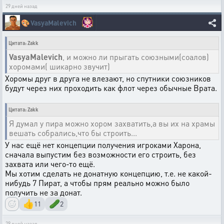
29 дней назад
🎨
VasyaMalevich
Цитата: Zakk
VasyaMalevich
, и можно ли прыгать союзными(соалов)
хоромами( шикарно звучит)
Хоромы друг в друга не влезают, но спутники союзников
будут через них проходить как флот через обычные Врата.
Цитата: Zakk
Я думал у пира можно хором захватить,а вы их на храмы
вешать собрались,что бы строить...
У нас ещё нет концепции получения игроками Харона,
сначала выпустим без возможности его строить, без
захвата или чего-то ещё.
Мы хотим сделать не донатную концепцию, т.е. не какой-
нибудь 7 Пират, а чтобы прям реально можно было
получить не за донат.
👍
🥒
11
2
29 дней назад