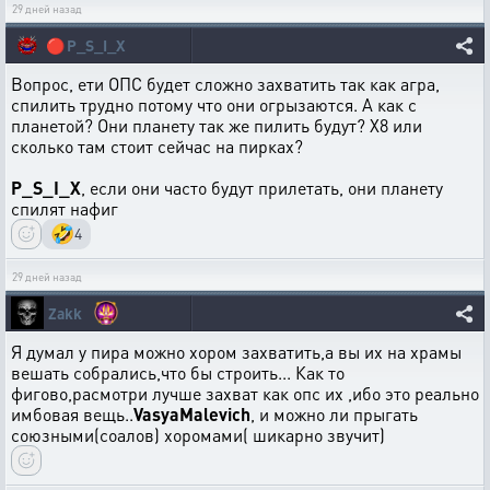
29 дней назад
🔴
P_S_I_X
Вопрос, ети ОПС будет сложно захватить так как агра,
спилить трудно потому что они огрызаются. А как с
планетой? Они планету так же пилить будут? Х8 или
сколько там стоит сейчас на пирках?
P_S_I_X
, если они часто будут прилетать, они планету
спилят нафиг
🤣
4
29 дней назад
Zakk
Я думал у пира можно хором захватить,а вы их на храмы
вешать собрались,что бы строить... Как то
фигово,расмотри лучше захват как опс их ,ибо это реально
имбовая вещь..
VasyaMalevich
, и можно ли прыгать
союзными(соалов) хоромами( шикарно звучит)