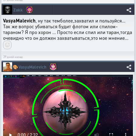
Zakk
VasyaMalevich
, ну так темболее,захватил и пользуйся...
Так же вопрос убиваться будит флотом или спилом-
тараном? Я про хорон ... Просто если спил или таран,тогда
очевидно что он должен захватываться,это мое мнение...
29 дней назад
🎨
VasyaMalevich