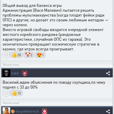
Общий вывод для баланса игры
Администрация (Вася Малевич) пытается решить
проблемы мультиаккаунства (когда плодят фейки ради
ОПС) и другие, но делает это своим любимым методом —
через колено.
Вместо игровой свободы вводится очередной элемент
жесткого корейского рандома (рандомные
характеристики, случайная ОПС из гаража). Это
окончательно превращает космическую стратегию в
казино, где игрок всегда проигрывает.
👍
🤡
😍
28
2
1
28 дней назад
Zakk
Василий,ждем объяснения по поводу скупщика,по чему
поднял с 33 до 50%
👍
15
28 дней назад
🎨
VasyaMalevich