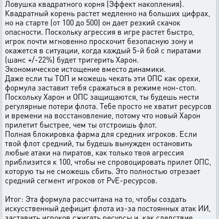
Ловушка квадратного корня (Эффект накопления).
Квадратный корень растет медленно на больших цифрах,
но на старте (от 100 до 500) он дает резкий скачок
опасности. Поскольку агрессия в игре растет быстро,
игрок почти мгновенно проскочит безопасную зону и
окажется в ситуации, когда каждый 5-й бой с пиратами
(шанс +/-22%) будет тригерить Харон.
Экономическое истощение вместо динамики.
Даже если ты ТОП и можешь чекать эти ОПС как орехи,
формула заставит тебя сражаться в режиме нон-стоп.
Поскольку Харон и ОПС защищаются, ты будешь нести
регулярные потери флота. Тебе просто не хватит ресурсов
и времени на восстановление, потому что новый Харон
прилетит быстрее, чем ты отстроишь флот.
Полная блокировка фарма для средних игроков. Если
твой флот средний, ты будешь вынужден остановить
любые атаки на пиратов, как только твоя агрессия
приблизится к 100, чтобы не спровоцировать прилет ОПС,
которую ты не сможешь сбить. Это полностью отрезает
средний сегмент игроков от PvE-ресурсов.
Итог: Эта формула рассчитана на то, чтобы создать
искусственный дефицит флота из-за постоянных атак ИИ,
заставить игроков сжигать ресурсы и, как следствие,