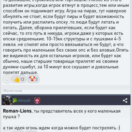
развитие игры,когда игрок втянут в процесс,тем или иным
способом он поднимает игру. Агра на пирах, тут наверное
обнулять не стоит, если будут пиры и будет возможность
получить или распилить опску .то люди будут летать и
летать. Далее, оборона прилетевших, если будет как
сейчас, то это путь в никуда, игроки,даже у которых есть
опски средненькие. 10-15кк структуры и с пушками 4-5
левла .не спилят или просто ввязываться не будут, а что
говорить про маленьких без своих опс и без аловых.Опять
же видимость их для остальных игроков, или будет как
обычно, наши старшие товарищи прилетят их своими
дунями сшибут, за 10 минут все скушают и довольные
полетят дальше.
👍
🤡
13
3
28 дней назад
🥦
moush
Roman-Lions
, ты представитель всех у кого маленькая
пушка ?
а так идея огонь ждем когда можно будет пострелять :)