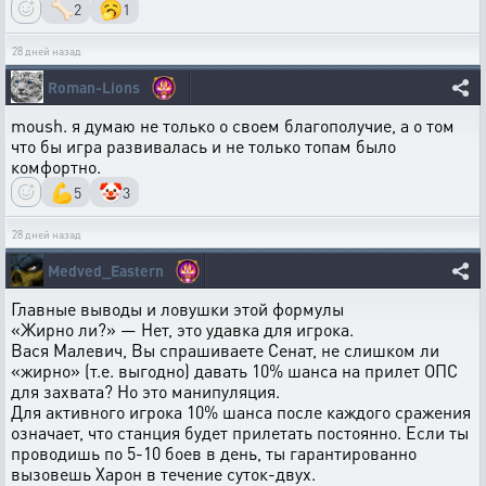
🦴
🥱
2
1
28 дней назад
Roman-Lions
moush. я думаю не только о своем благополучие, а о том
что бы игра развивалась и не только топам было
комфортно.
💪
🤡
5
3
28 дней назад
Medved_Eastern
Главные выводы и ловушки этой формулы
«Жирно ли?» — Нет, это удавка для игрока.
Вася Малевич, Вы спрашиваете Сенат, не слишком ли
«жирно» (т.е. выгодно) давать 10% шанса на прилет ОПС
для захвата? Но это манипуляция.
Для активного игрока 10% шанса после каждого сражения
означает, что станция будет прилетать постоянно. Если ты
проводишь по 5-10 боев в день, ты гарантированно
вызовешь Харон в течение суток-двух.