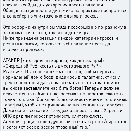
покупать хайды для ускорения восстановления.
Обещанная ценность и динамика на практике превратится
в конвейер по уничтожению флотов игроков.
Эта реформа изнутри выглядит совершенно по-разному в
зависимости от того, как вы ведете игру.
Ниже приведена реакция каждой категории игроков и
реальные риски, которые это обновление несет для
игрового процесса:
АТАКЕР (категория вымершая, как динозавры):
«Очередной PvE-костыль вместо живого PvP»
Реакция: "Вы серьезно? Вместо того, чтобы вернуть
нормальный лом с боев, видимось в галактике, отмену
треков полетов и дать нам воевать в открытом космосе,
вы снова заставляете нас бить ботов! Теперь я должен
искусственно набивать «агрессию» на пиратах, сжигать
тонны топлива (большая благодарность новым топливным
тарифам), чтобы не привлечь новых топливных тарифов.
Даже если я ее каким-то чудом разнесу – лом с Харона и
ОПС вряд ли покроет стоимость слитого флота.
Администрация снова душит чистое атакерство/пиратство
и загоняет всех в заскриптованный тир."