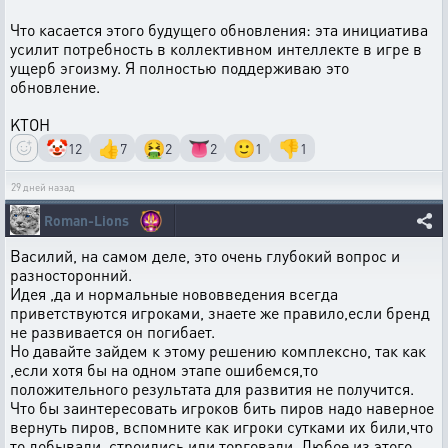
Что касается этого будущего обновления: эта инициатива
усилит потребность в коллективном интеллекте в игре в
ущерб эгоизму. Я полностью поддерживаю это
обновление.
KTOH
🤡
👍
🤮
👅
🙂
👎
12
7
2
2
1
1
29 дней назад
Roman-Lions
Василий, на самом деле, это очень глубокий вопрос и
разносторонний.
Идея ,да и нормальные нововведения всегда
приветствуются игроками, знаете же правило,если бренд
не развивается он погибает.
Но давайте зайдем к этому решению комплексно, так как
,если хотя бы на одном этапе ошибемся,то
положительного результата для развития не получится.
Что бы заинтересовать игроков бить пиров надо наверное
вернуть пиров, вспомните как игроки сутками их били,что
то добывали, строились или торговали. Любое из этого