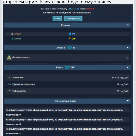
старта смотрим. Клоун глава беда всему альянсу