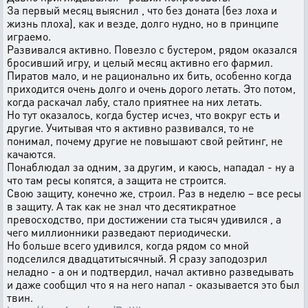
За первый месяц выяснил , что без доната (без лоха и
жизнь плоха), как и везде, долго нудно, но в принципе
играемо.
Развивался активно. Повезло с бустером, рядом оказался
бросивший игру, и целый месяц активно его фармил.
Пиратов мало, и не рационально их бить, особенно когда
приходится очень долго и очень дорого летать. Это потом,
когда раскачал лабу, стало приятнее на них летать.
Но тут оказалось, когда бустер исчез, что вокруг есть и
другие. Учитывая что я активно развивался, то не
понимал, почему другие не повышают свой рейтинг, не
качаются.
Понаблюдал за одним, за другим, и каюсь, нападал - ну а
что там ресы копятся, а защита не строится.
Свою защиту, конечно же, строил. Раз в неделю – все ресы
в защиту. А так как не знал что десятикратное
превосходство, при достижении ста тысяч удивился , а
чего миллионники разведают периодически.
Но больше всего удивился, когда рядом со мной
подселился двадцатитысячный. Я сразу заподозрил
неладно - а он и подтвердил, начал активно разведывать
и даже сообщил что я на него напал - оказывается это был
твин.