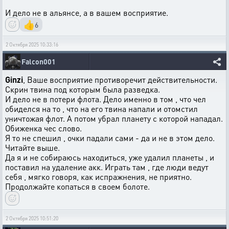
И дело не в альянсе, а в вашем восприятие.
👍
6
2 Октября 2025 10:33:16
Falcon001
Ginzi
, Ваше восприятие противоречит действительности.
Скрин твина под которым была разведка.
И дело не в потери флота. Дело именно в том , что чел
обиделся на то , что на его твина напали и отомстил
уничтожая флот. А потом убрал планету с которой нападал.
Обиженка чес слово.
Я то не спешил , очки падали сами - да и не в этом дело.
Читайте выше.
Да я и не собираюсь находиться, уже удалил планеты , и
поставил на удаление акк. Играть там , где люди ведут
себя , мягко говоря, как испражнения, не приятно.
Продолжайте копаться в своем болоте.
2 Октября 2025 10:51:20