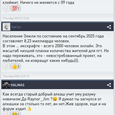
клеймит. Ничего не меняется с 09 года
💯
1
3 Октября 2025 07:23:06
Darya
Население Земли по состоянию на сентябрь 2025 года
составляет 8,23 миллиарда человек.
В этом ... икскрафте - всего 2000 человек онлайн. Это
масштаб низшей планки количества жителей для пгт. Не
надо переживать, это - невостребованный проект, на
любителей, на извращуг каких нибудь))).
👍
3
3 Октября 2025 13:21:15
VALMAS
Как всегда старый добрый алкаш учит уму разуму
новичком.Да Raynor_Jim ?😀 Я думал ты загнулся от
алкашки за столько то лет, ан нет.Жив здоров, еще и на
форум ходит.👌
😂
1