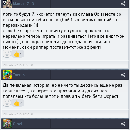
Mamai_ZLO
логи то будут ?) -хочется глянуть как глава Ос вместе со
всем альянсом тебя сносил,бой был видимо лютый....с
перезаходами )))
если без сарказма : новичку в тумане практически
нереально теперь играть и развиваться (его все видят-он
никого) , опс пира прилетит долгожданная спилят в
момент , свой риппер поставит-тот же эффект)
👍
4
2 Октября 2025 11:50:33
Tortus
Да печальная история .но не чего ты держись ещё не раз
тебя снесут ,в е через это проходили и до сих пор
попадаем кто больше тот и прав а ты беги беги Форест
👍
2
2 Октября 2025 12:54:31
Ginzi