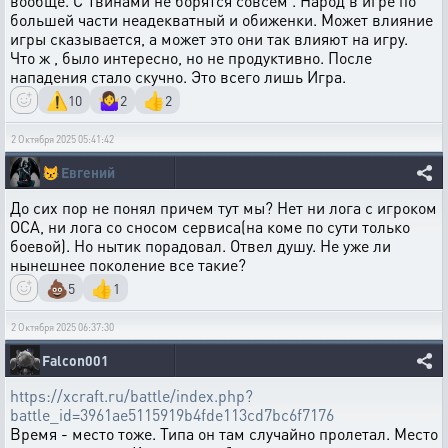
вообще. С Твинами не борятся совсем . Народ в игре по
большей части неадекватный и обиженки. Может влияние
игры сказывается, а может это они так влияют на игру.
Что ж , было интересно, но не продуктивно. После
нападения стало скучно. Это всего лишь Игра.
⚠️
🤷‍♀️
👍
10
2
2
2 Октября 2025 05:41:42
😾
Евгений
До сих пор не понял причем тут мы? Нет ни лога с игроком
ОСА, ни лога со сносом сервиса(на коме по сути только
боевой). Но нытик порадовал. Отвел душу. Не уже ли
нынешнее поколение все такие?
💩
👍
5
1
2 Октября 2025 06:37:30
Falcon001
https://xcraft.ru/battle/index.php?
battle_id=3961ae5115919b4fde113cd7bc6f7176
Время - место тоже. Типа он там случайно пролетал. Место