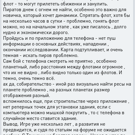
флот - то могут прилететь обиженки и занулить.
Пиратов днем с огнем не найти, особенно это важно для
новичка, который хочет динамики. Спрятать флот, хотя бы
на несколько часов в сутки - проблемно, гонять флот
можно, но на начальном этапе , как уже писалось , долго
нудно и экономически дорого.
Пройдусь и по приложению для телефона - нет пуш
информации о основных действиях, нападении ,
окончании исследовании. Карта подтупливает, и очень
темная - искать пиров проблемно.
Сам бой с телефона смотреть не приятно , особенно
планетный, либо расстояния между флотами огромное ,
что их не видно , либо видно только один из флотов. И
темно, очень темно всё.
ах да, собирательство - иной раз визуально найти ресы на
планете проблемно , на разных планетах размер
отображения разный.
вспомнилось еще, при строительстве через приложение ,
нет реперных точек для установки здания, если с
компьютера можно мышкой покрутить , то с телефона в
случайное место ставится здание.
Вывод. Игре уже несколько лет , а развития не
предвидится, и судя по статьям на форуме не ожидается