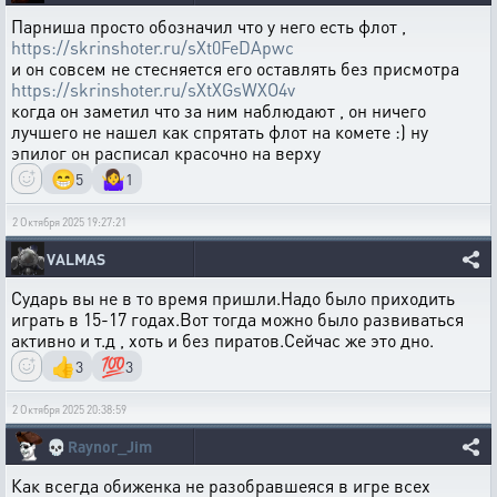
Парниша просто обозначил что у него есть флот ,
https://skrinshoter.ru/sXt0FeDApwc
и он совсем не стесняется его оставлять без присмотра
https://skrinshoter.ru/sXtXGsWXO4v
когда он заметил что за ним наблюдают , он ничего
лучшего не нашел как спрятать флот на комете :) ну
эпилог он расписал красочно на верху
😁
🤷‍♀️
5
1
2 Октября 2025 19:27:21
VALMAS
Сударь вы не в то время пришли.Надо было приходить
играть в 15-17 годах.Вот тогда можно было развиваться
активно и т.д , хоть и без пиратов.Сейчас же это дно.
👍
💯
3
3
2 Октября 2025 20:38:59
💀
Raynor_Jim
Как всегда обиженка не разобравшеяся в игре всех