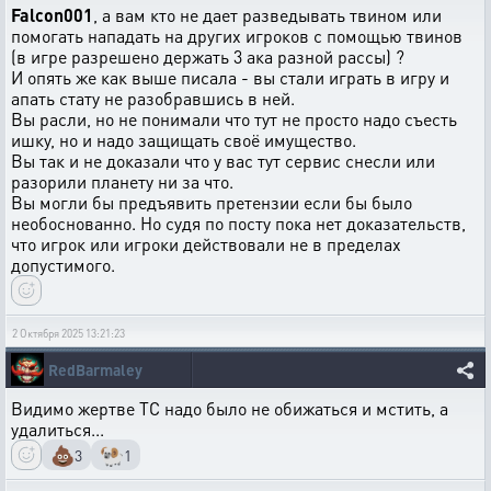
Falcon001
, а вам кто не дает разведывать твином или
помогать нападать на других игроков с помощью твинов
(в игре разрешено держать 3 ака разной рассы) ?
И опять же как выше писала - вы стали играть в игру и
апать стату не разобравшись в ней.
Вы расли, но не понимали что тут не просто надо съесть
ишку, но и надо защищать своё имущество.
Вы так и не доказали что у вас тут сервис снесли или
разорили планету ни за что.
Вы могли бы предъявить претензии если бы было
необоснованно. Но судя по посту пока нет доказательств,
что игрок или игроки действовали не в пределах
допустимого.
2 Октября 2025 13:21:23
RedBarmaley
Видимо жертве ТС надо было не обижаться и мстить, а
удалиться...
💩
🐏
3
1