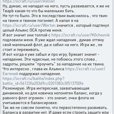
https://xcraft.ru/user/Rellikt
Ну, думаю, не нападал на него, пусть развивается, я же не
Tвapb какая-то что бы маленьких бить.
Не тут-то было. Это в последствии выяснилось , что твин
на твине и твином погоняет. А напал я на
https://xcraft.ru/user/Werton
значится , который подтянул
целый Альянс OCA против меня.
И вот значит они толпой с
https://xcraft.ru/user/K0chevnik
подловили меня. Я уже ждал нападения , думаю оттяну
свой маленький флот, да и забил на него. Игра же , не
стоит и переживать.
И вот когда я уже забыл и про игру, брякает значит -
нападение. Эти чудесные, не побоюсь этого слова ,
задроты, решили "проучить" за нападение на их твина.
Что интересно , глава их Альянса
https://xcraft.ru/user/
Евгений
поддержал нападение.
https://xcraft.ru/battle/index.php?
battle_id=54123fa203d9cc0201083c0f513750fe
Резюмирую. Игра интересная, захватывающая
динамикой, но для новичка непонятен баланс, когда у
равного флот огромен - это значит, очки флота не
учитываются в балансировке.
Так же не совсем понятно, что первостепенно развивать.
Баланса в развитии нет. И даже если строить защиту или