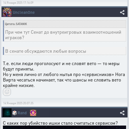
14 Января 2025 17:16:09
UncleanOne
Цитата: SATANIK
При чем тут Сенат до внутреигровых взаимоотношений
играков?
В сенате обсуждаются любые вопросы
Т.е. если люди проголосуют и не словят вето — то меры
будут приняты.
Но у меня лично от любого нытья про «сервисников» Нога
Вирта чесаться начинает, так что шансы не словить вето
крайне низкие.
14 Января 2025 20:07:35
🎲
Rand
С каких пор убийство ишки стало считаться сервисом?