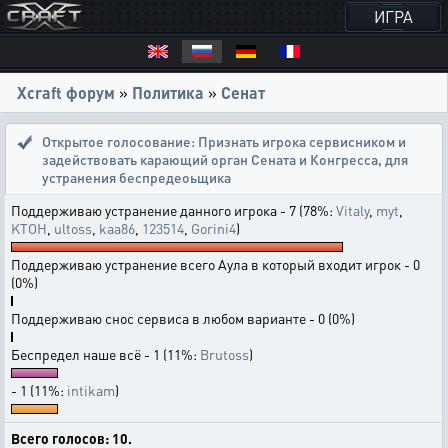
ИГРА
Xcraft форум
»
Политика
»
Сенат
Открытое голосование:
Признать игрока сервисником и
задействовать карающий орган Сената и Конгресса, для
устранения беспредеоьщика
Поддерживаю устранение данного игрока - 7 (78%:
Vitaly
,
myt
,
KTOH
,
ultoss
,
kaa86
,
123514
,
Gorini4
)
Поддерживаю устранение всего Аула в который входит игрок - 0
(0%)
Поддерживаю снос сервиса в любом варианте - 0 (0%)
Беспредел наше всё - 1 (11%:
Brutoss
)
- 1 (11%:
intikam
)
Всего голосов: 10.