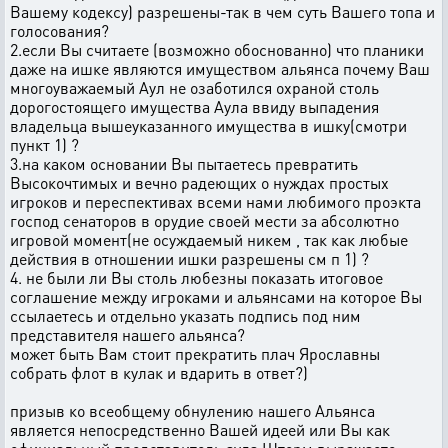
Вашему кодексу) разрешены-так в чем суть Вашего топа и
голосования?
2.если Вы считаете (возможно обоснованно) что планики
даже на ишке являются имуществом альянса почему Ваш
многоуважаемый Аул не озаботился охраной столь
дорогостоящего имущества Аула ввиду выпадения
владельца вышеуказанного имущества в ишку(смотри
пункт 1) ?
3.на каком основании Вы пытаетесь превратить
Высокочтимых и вечно радеющих о нуждах простых
игроков и переспективах всеми нами любимого проэкта
господ сенаторов в орудие своей мести за абсолютно
игровой момент(не осуждаемый никем , так как любые
действия в отношении ишки разрешены см п 1) ?
4. не были ли Вы столь любезны показать итоговое
соглашение между игроками и альянсами на которое Вы
ссылаетесь и отдельно указать подпись под ним
представителя нашего альянса?
может быть Вам стоит прекратить плач Ярославны
собрать флот в кулак и вдарить в ответ?)
призыв ко всеобщему обнулению нашего Альянса
является непосредственно Вашей идеей или Вы как