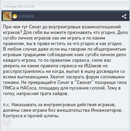
14 Января 2025 16:55:28
😷
SATANIK
При чем тут Сенат до внутреигровых взаимоотношений
играков? Для себя вы можете признавать что угодно. Дело
сугобо личное играков как им играть и по каким
правилам, вы в праве мстить за что угодно и как угодно .
В любом случае даже если мы говорим по общепринятым
игровым традициям соблюдение коих сугобо личное дело
каждого игрока, то по правилам сервиса, смею вас
уверить ни какие правила сервиса на ИШаков не
расспространялись ни когда, выпал в ишку досвидули со
всеми вытекающими. Хватит засерать форум сопливыми
темами. Не превращайте Сенат в "Свенат" позорище типа
ПМСа и НАСоса, площадку для пускания соплей. Тему в
топку, напрасная трата хайдов.
п.с. Наказывать за внутреигровые действия играков,
должны сами играки без вмешательства Инквизиторов,
Контреса и прочей шляпы.