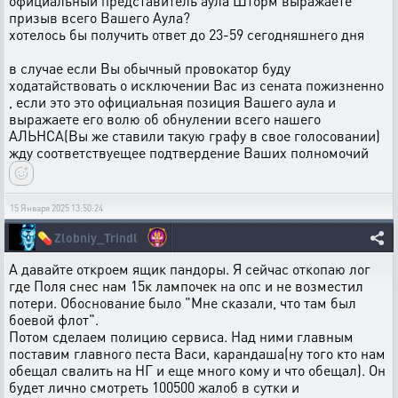
официальный представитель аула Шторм выражаете
призыв всего Вашего Аула?
хотелось бы получить ответ до 23-59 сегодняшнего дня
в случае если Вы обычный провокатор буду
ходатайствовать о исключении Вас из сената пожизненно
, если это это официальная позиция Вашего аула и
выражаете его волю об обнулении всего нашего
АЛЬНСА(Вы же ставили такую графу в свое голосовании)
жду соответствуещее подтвердение Ваших полномочий
15 Января 2025 13:50:24
💊
Zlobniy_Trindl
А давайте откроем ящик пандоры. Я сейчас откопаю лог
где Поля снес нам 15к лампочек на опс и не возместил
потери. Обоснование было "Мне сказали, что там был
боевой флот".
Потом сделаем полицию сервиса. Над ними главным
поставим главного песта Васи, карандаша(ну того кто нам
обещал свалить на НГ и еще много кому и что обещал). Он
будет лично смотреть 100500 жалоб в сутки и