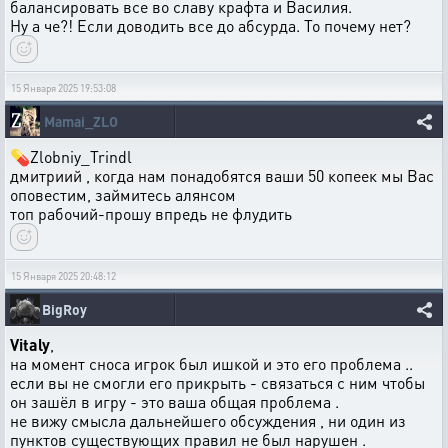
балансировать все во славу крафта и Василия.
Ну а че?! Если доводить все до абсурда. То почему нет?
15 Января 2025 19:53:08
Mamai_ZLO
💊Zlobniy_Trindl
дмитриий , когда нам понадобятся ваши 50 копеек мы Вас
оповестим, займитесь алянсом
топ рабочий-прошу впредь не флудить
15 Января 2025 20:48:12
BigRoy
Vitaly
,
на момент сноса игрок был ишкой и это его проблема ..
если вы не смогли его прикрыть - связаться с ним чтобы
он зашёл в игру - это ваша общая проблема .
не вижу смысла дальнейшего обсуждения , ни один из
пунктов существующих правил не был нарушен .