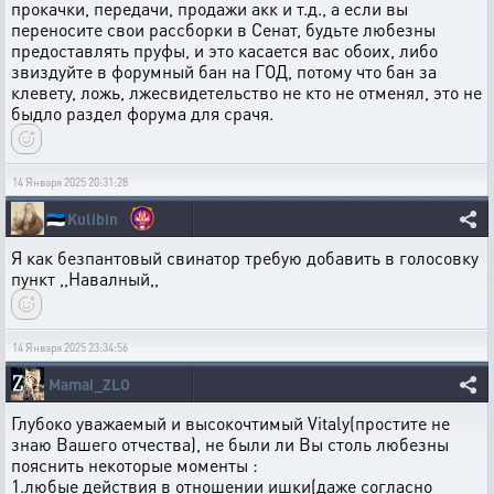
прокачки, передачи, продажи акк и т.д., а если вы
переносите свои рассборки в Сенат, будьте любезны
предоставлять пруфы, и это касается вас обоих, либо
звиздуйте в форумный бан на ГОД, потому что бан за
клевету, ложь, лжесвидетельство не кто не отменял, это не
быдло раздел форума для срачя.
14 Января 2025 20:31:28
🇪🇪
Kulibin
Я как безпантовый свинатор требую добавить в голосовку
пункт ,,Навалный,,
14 Января 2025 23:34:56
Mamai_ZLO
Глубоко уважаемый и высокочтимый Vitaly(простите не
знаю Вашего отчества), не были ли Вы столь любезны
пояснить некоторые моменты :
1.любые действия в отношении ишки(даже согласно