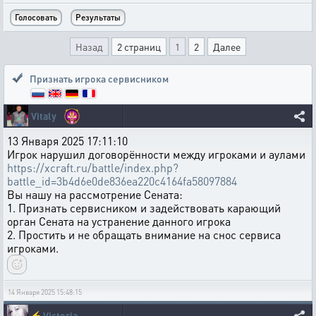
Назад
2 страниц
1
2
Далее
Признать игрока сервисником
Vitaly
13 Января 2025 17:11:10
Игрок нарушил договорённости между игроками и аулами
https://xcraft.ru/battle/index.php?
battle_id=3b4d6e0de836ea220c4164fa58097884
Вы нашу на рассмотрение Сената:
1. Признать сервисником и задействовать карающий
орган Сената на устранение данного игрока
2. Простить и не обращать внимание на снос сервиса
игроками.
14 Января 2025 15:48:15
⚡
Victoria