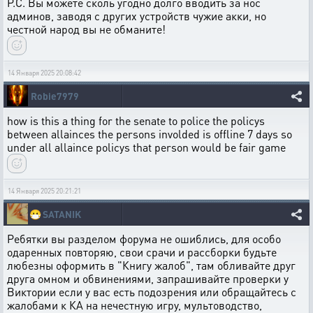
Р.С. Вы можете сколь угодно долго вводить за нос
админов, заводя с других устройств чужие акки, но
честной народ вы не обманите!
14 Января 2025 20:08:42
Robie7979
how is this a thing for the senate to police the policys
between allainces the persons involded is offline 7 days so
under all allaince policys that person would be fair game
14 Января 2025 20:21:21
😷
SATANIK
Ребятки вы разделом форума не ошиблись, для особо
одаренных повторяю, свои срачи и рассборки будьте
любезны оформить в "Книгу жалоб", там обливайте друг
друга омном и обвинениями, запрашивайте проверки у
Виктории если у вас есть подозрения или обращайтесь с
жалобами к КА на нечестную игру, мультоводство,