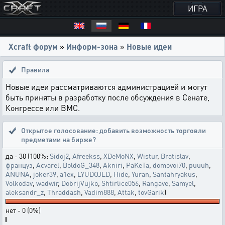
ИГРА
Xcraft форум
»
Информ-зона
»
Новые идеи
Правила
Новые идеи рассматриваются администрацией и могут
быть приняты в разработку после обсуждения в Сенате,
Конгрессе или ВМС.
Открытое голосование:
добавить возможность торговли
предметами на бирже?
да - 30 (100%:
Sidoj2
,
Afreekss
,
XDeMoNX
,
Wistur
,
Bratislav
,
француз
,
Acvarel
,
BoldoG_348
,
Akniri
,
PaKeTa
,
domovoi70
,
puuuh
,
ANUNA
,
joker39
,
a1ex
,
LYUDOJED
,
Hide
,
Yuran
,
Santahryakus
,
Volkodav
,
wadwir
,
DobrijVujko
,
Shtirlice056
,
Rangave
,
Samyel
,
aleksandr_z
,
Thraddash
,
Vadim888
,
Attak
,
tovGarik
)
нет - 0 (0%)