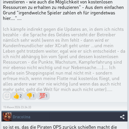
investieren - wie auch die Möglichkeit von kostenlosen
Ressourcen zu erhalten zu reduzieren" - Aus dem einfachen
Grund "irgendwelche Spieler zahlen eh für irgendetwas
hier...."....
Ich kämpfe indirekt gegen die Updates an, in dem ich nichts
bezahle - die Sprache des Geldes versteht der Betreiber
nämlich sehr wohl (wenn es ihm fehlt - dann wird er
Kundenfreundlicher oder XCraft geht unter ...und mein
Leben geht trotzdem weiter, egal wie er sich entscheidet - da
ich nicht abhängig bin vom Spiel und dessen kostenlosen
Ressourcen - die Punkte, Wachstum, Kampferfahrung sind
mir ebenso nicht wichtig und nur Nebensache.....).... Ich
spiele sein Shoppingspiel nun mal nicht mit - sondern
erfreue mich, wenn meine Flotte mal kostenlos fliegt, und
alles andere war mir nie wichtig (und wenn das auch nicht
mehr geht, geht die Welt für mich auch nicht unter).....
👍
👎
💯
2
1
1
15 Июня 2026 23:34:33
Dracolina
so ist es. das die Piraten OPS zurück schießen macht die