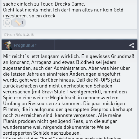
sache einfach zu Teuer. Drecks Game.
Gieht fast nichts mehr. Ich darf man alles nur kein Geld
investieren. so ein dreck
🦴
1
17 Июня 2026 14:46:18
Froghunter
Mir reicht´s jetzt langsam wirklich. Ein gewisses Grundmaß
an Ignoranz, Arroganz und etwas Blödheit sei jedem
zugestanden, auch der Administration. Aber was hier über
die letzten Jahre an sinnfreien Änderungen eingeführt
wurde, geht weit darüber hinaus. Daß die KI-OPS jetzt
zurückschießen und nicht unerheblichen Schaden
verursachen (mit Gravi Stufe 1 wohlgemerkt), nimmt den
Spielern eine weitere Möglichkeit, in nennenswertem
Umfang an Ressourcen zu kommen. Die paar mickrigen
Piraten, die in aufgrund der gedroppten Gasprod überhaupt
noch zu erreichen sind, kannste vergessen. Alle meine
Planis prodden nicht genügend Ress, um die auf gar
wundersame weil nirgends dokumentierte Weise
zerdepperten Schilde nachzubauen.
Für mich ist das "Spiel" wirklich nur noch ein blankes