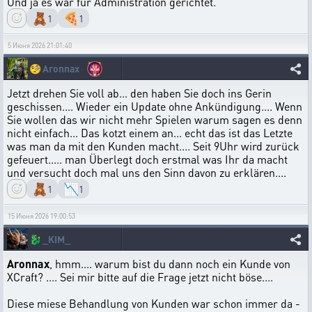
Und ja es war für Administration gerichtet.
🧸
🍕
1
1
5 Июня 2026 21:01:40
🧐
Aronnax
Jetzt drehen Sie voll ab... den haben Sie doch ins Gerin
geschissen.... Wieder ein Update ohne Ankündigung.... Wenn
Sie wollen das wir nicht mehr Spielen warum sagen es denn
nicht einfach... Das kotzt einem an... echt das ist das Letzte
was man da mit den Kunden macht.... Seit 9Uhr wird zurück
gefeuert..... man Überlegt doch erstmal was Ihr da macht
und versucht doch mal uns den Sinn davon zu erklären....
🧸
📉
1
1
15 Июня 2026 19:00:53
🐉
_KIM_
Aronnax
, hmm.... warum bist du dann noch ein Kunde von
XCraft? .... Sei mir bitte auf die Frage jetzt nicht böse....
Diese miese Behandlung von Kunden war schon immer da -