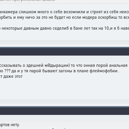
анхамера слишком много о себе возомнили и строят из себя неиз
рбить и ему ничо за это не будет но если модера оскорбиш то вс
некоторые давным давно седелиб в бане лет так на 10,и я б наве
ассказывать о здешней м@дырации) то что онная порой анальная э
о ??? да и у тя парой бывают загоны в плане флеймофобии.
т даже этот
ртов нету.