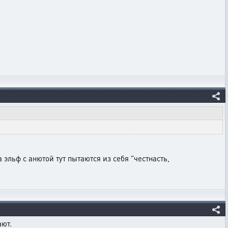
 эльф с анютой тут пытаются из себя "честнасть,
ают.