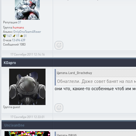
Репутация
37
Группа
humans
Альянс
OnlyOneTeam4Rever
147
17
31
Очков
13 494 439
Сообщений
1083
17 Сентября 2011 12:14:16
KDapro
Цитата: Lord_Drochehuy
Обнаглели. Даже совет банят на пол
они что, какие-то особенные чтоб им м
Группа
guest
17 Сентября 2011 12:33:01
UncleanOne
Цитата: DRUG