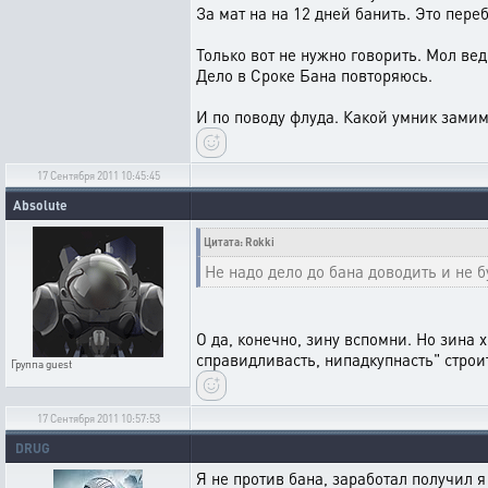
За мат на на 12 дней банить. Это переб
Только вот не нужно говорить. Мол вед
Дело в Сроке Бана повторяюсь.
И по поводу флуда. Какой умник замим
17 Сентября 2011 10:45:45
Absolute
Цитата: Rokki
Не надо дело до бана доводить и не 
О да, конечно, зину вспомни. Но зина 
справидливасть, нипадкупнасть" строи
Группа
guest
17 Сентября 2011 10:57:53
DRUG
Я не против бана, заработал получил 