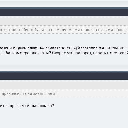
адекватов гнобят и банят, а с вменяемыми пользователями обща
ваты и нормальные пользователи это субъективные абстракции. Т
ьцы банхаммера адекваты? Скорее уж наоборот, власть имеет св
ты прекрасно понимаеш о чем я
авится прогрессивная шкала?