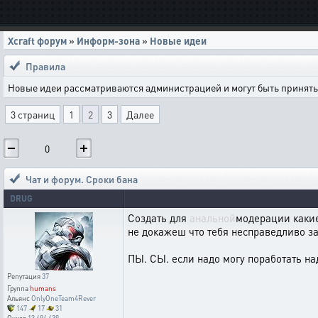
Xcraft форум
»
Информ-зона
»
Новые идеи
Правила
Новые идеи рассматриваются администрацией и могут быть приняты 
3 страниц
1
2
3
Далее
0
Чат и форум. Сроки бана
DRUG
Создать для
анальной
модерации какие
не докажеш что тебя несправедливо заб
ПЫ. СЫ. если надо могу поработать на
Репутация
37
Группа
humans
Альянс
OnlyOneTeam4Rever
147
17
31