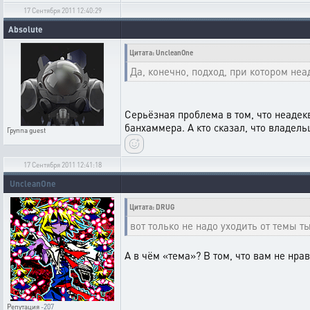
17 Сентября 2011 12:40:29
Absolute
Цитата: UncleanOne
Да, конечно, подход, при котором не
Серьёзная проблема в том, что неадек
банхаммера. А кто сказал, что владел
Группа
guest
17 Сентября 2011 12:41:18
UncleanOne
Цитата: DRUG
вот только не надо уходить от темы 
А в чём «тема»? В том, что вам не нр
Репутация
-207