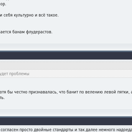
ор.
и себя культурно и всё такое.
ается банам флудерастов.
будет проблемы
хотя бы честно признавалась, что банит по велению левой пятки, а
ть.
я согласен просто двойные стандарты и так далее немного надоед