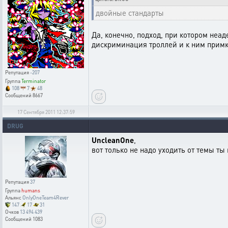
двойные стандарты
Да, конечно, подход, при котором неа
дискриминация троллей и к ним прим
Репутация
-207
Группа
Terminator
108
7
48
Сообщений
8667
17 Сентября 2011 12:37:59
DRUG
UncleanOne
,
вот только не надо уходить от темы т
Репутация
37
Группа
humans
Альянс
OnlyOneTeam4Rever
147
17
31
Очков
13 494 439
Сообщений
1083