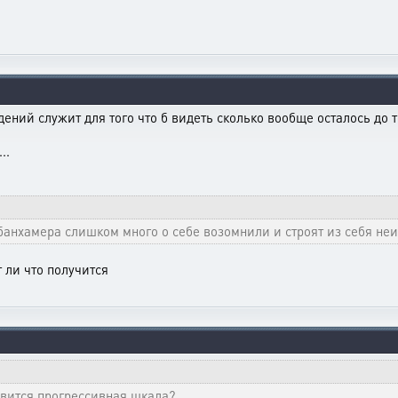
ий служит для того что б видеть сколько вообще осталось до тог
..
банхамера слишком много о себе возомнили и строят из себя неи
т ли что получится
равится прогрессивная шкала?