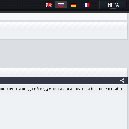
ИГРА
око хочет и когда ей вздумается а жаловаться бесполезно ибо