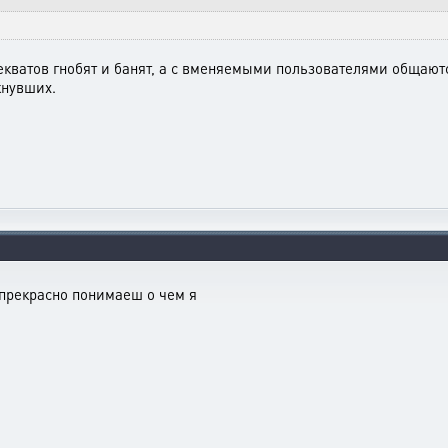
декватов гнобят и банят, а с вменяемыми пользователями общаю
кнувших.
ы прекрасно понимаеш о чем я