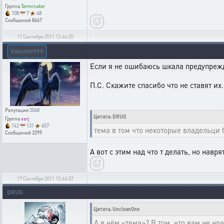
Группа
Terminator
108
7
48
Сообщений
8667
17 Сентября 2011 12:44:05
Valentin999
Если я не ошибаюсь шкала предупрежден
П.С. Скажите спасибо что не ставят их..
Репутация
3068
Цитата: DRUG
Группа
xerj
142
131
657
тема в том что некоторые владельци 
Сообщений
3299
А вот с этим над что т делать, но навря
17 Сентября 2011 12:46:02
DRUG
Цитата: UncleanOne
А в чём «тема»? В том, что вам не н