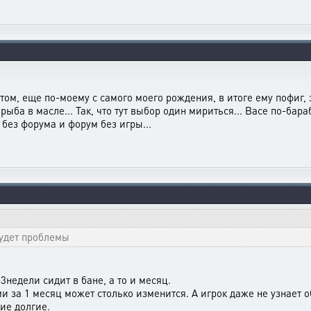
ом, еще по-моему с самого моего рождения, в итоге ему пофиг, зд
рыба в масле... Так, что тут выбор один мириться... Васе по-бар
 без форума и форум без игры...
будет проблемы
3недели сидит в бане, а то и месяц.
а 1 месяц может столько изменится. А игрок даже не узнает об 
ие долгие.