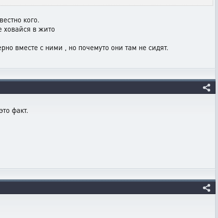
вестно кого.
е ховайся в жито
рно вместе с ними , но почемуто они там не сидят.
то факт.