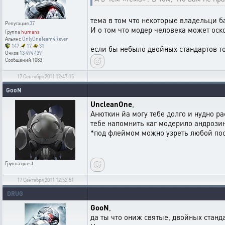
тема в том что некоторые владельци б
Репутация
37
И о том что модер человека может оско
Группа
humans
Альянс
OnlyOneTeam4Rever
147
17
31
если бы небыло двойных стандартов то 
Очков
13 494 439
Сообщений
1083
17 Сентября 2011 12:47:15
GooN
UncleanOne
,
Анюткин йа могу тебе долго и нудно р
тебе напомнить каг модерило андрозин
*под флеймом можно узреть любой пос
Группа
guest
17 Сентября 2011 12:52:51
DRUG
GooN
,
да ты что ониж святые, двойных станда