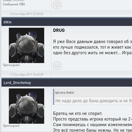
Очков
13 494 439
Сообщений
1083
16 Сентября 2011 22:50:03
dikiu
DRUG
Я уже Васе давным давно говорил об эт
кто лучше подмазался, тот и живет как 
одно без другого жить не может... Игра
Группа
guest
17 Сентября 2011 10:40:09
Lord_Drochehuy
Цитата: Rokki
Не надо дело до бана доводить и не 
Братец ни кто не спорит.
Просто представь игрока который на 2-
Сам понимаешь с нашими изменениями з
Группа
guest
Это всё понятно баны нужны. Но не так