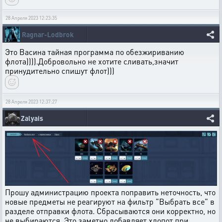
28 Апреля 2023 12:23:35
Ragnar-Lodbrok
Это Васина тайная программа по обезжириванию
флота)))).Добровольно не хотите сливать,значит
принудительно спишут флот)))
28 Апреля 2023 12:37:27
Zalyais
Прошу администрацию проекта поправить неточность, что
новые предметы не реагируют на фильтр "Выбрать все" в
разделе отправки флота. Сбрасываются они корректно, но
не выбираются. Это заметно добавляет хлопот при