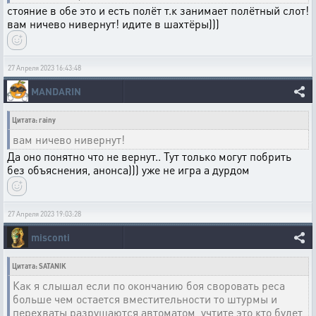
стояние в обе это и есть полёт т.к занимает полётный слот!
вам ничево нивернут! идите в шахтёры)))
27 Апреля 2023 16:43:48
MANDARIN
Цитата: rainy
вам ничево нивернут!
Да оно понятно что не вернут.. Тут только могут побрить
без объяснения, анонса))) уже не игра а дурдом
27 Апреля 2023 19:03:28
misconti
Цитата: SATANIK
Как я слышал если по окончанию боя своровать реса
больше чем остается вместительности то штурмы и
перехваты разрушаются автоматом, учтите это кто будет