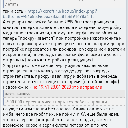
летать.
так и есть -
https://xcraft.ru/battle/index.php?
battle_id=984e8e34e5ea7833a81b8f91498341fc
А еще при постройке больше 9999 быстростроящихся
юнитов, теперь поставьте сначала в очередь пару-тройку
медленно строящихся, потому что верфь после обновы
теперь "прокручивается" при постройке каждого юнита и
новую партию при уже строящихся быстро, например, при
постройке перехватов или дроидов (с ускорением вратами
искривления), в очередь постройки физически не успеть
отправить (пока идёт стройка предыдущих).
У других рас тоже самое, н-р, у жуков каждая новая
строящаяся плеть каждую секунду дергает очередь
строительства, прокручивая игру и добавить в очередь
строительства что-то еще в это время (на той же верфи)
невозможно -
на 19:41 28.04.2023 это исправили
.
Цитата: _Daenerys_
-500 000 перехватчиков норм тех работы прошли
да уж, эти изменения без анонса. Авики давно уже не
имба, чего всё гнобят их, не пойму. У КА ещё была идея,
чтобы у зергов флот разбегался без владык, так что,
возможно, скоро и зерги флоты потеряют, а то, что