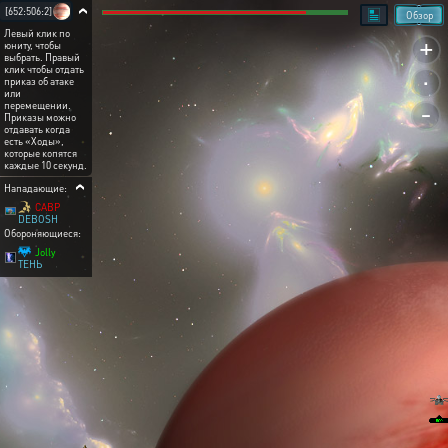
[652:506:2]
Обзор
Левый клик по
+
юниту, чтобы
выбрать. Правый
.
клик чтобы отдать
приказ об атаке
или
-
перемещении.
Приказы можно
отдавать когда
есть «Ходы»,
которые копятся
каждые 10 секунд.
Нападающие:
CABP
DEBOSH
Обороняющиеся:
Jolly
ТЕНЬ