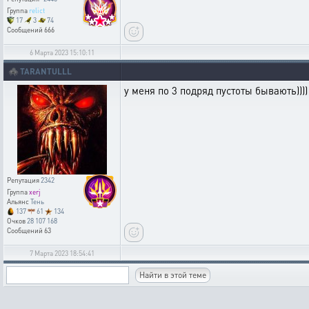
Группа
relict
17
3
74
Сообщений
666
6 Марта 2023 15:10:11
🕷️
TARANTULLL
у меня по 3 подряд пустоты бывають))))
Репутация
2342
Группа
xerj
Альянс
Тень
137
61
134
Очков
28 107 168
Сообщений
63
7 Марта 2023 18:54:41