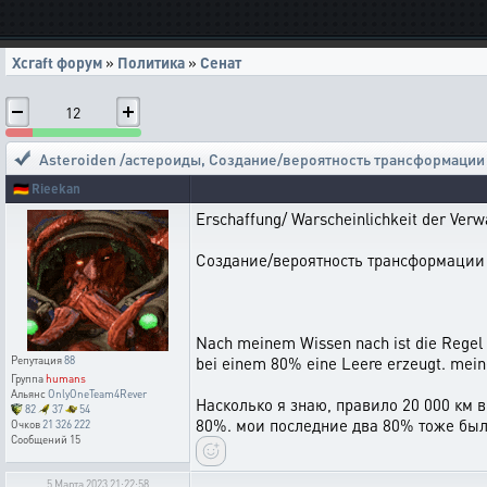
Xcraft форум
»
Политика
»
Сенат
12
Asteroiden /астероиды
,
Создание/вероятность трансформации
🇩🇪
Rieekan
Erschaffung/ Warscheinlichkeit der Ver
Создание/вероятность трансформации
Nach meinem Wissen nach ist die Regel
bei einem 80% eine Leere erzeugt. mein
Репутация
88
Группа
humans
Альянс
OnlyOneTeam4Rever
Насколько я знаю, правило 20 000 км 
82
37
54
80%. мои последние два 80% тоже были
Очков
21 326 222
Сообщений
15
5 Марта 2023 21:22:58