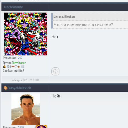
UncleanOne
Цитата: Rieekan
Что-то изменилось в системе?
Нет.
Репутация
-207
Группа
Terminator
108
7
48
Сообщений
8669
6 Марта 2023 09:23:01
🎨
VasyaMalevich
Найн
Репутация
-2440