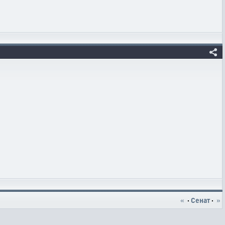
«
·
Сенат
·
»