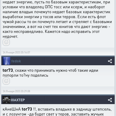
недает энергию, пусть по базовым характеристикам, при
условии что владелец ОПС тосс или ксерж, и наоборот
наличие владык почемуто недает базовых характеристик
выработки энергии у тосов или терров. Если есть флот
чужой рассы то он почемуто летает и стреляет с базовыми
значениями, а вот на счет тех юнитов что дают энергию -
както несправедливо. Кажется надо исправить этот
недочет.
24 Января 2023 20:16:07
fedok
tor73
, скажи что принимать нужно чтоб такие идеи
попорли то?ну поделись
24 Января 2023 20:29:08
IIIAXTEP
кАнеШнА
tor73
!!, вставить владыке в задницу штепсель,
и с лозунгом -да будет свет у теров, заставить жучьих