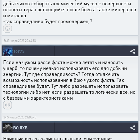
добытчиков собирать космический мусор с поверхности
планеты теран остающийся после боёв а также минералов
и металла
-так справедливо будет громовержец ?
24 Января 2023 20:44:54
tor73
Если на чужом рассе флоте можно летать и наносить
ущерб, то почему нельзя использовать его для добычи
энергии. Тут где справедливость? Тогда отключить
возможность использования в бою чужого флота. Так
справедливее будет. Тут либо разрешать использовать
технологии либо нет, если разрешать то логически все, но
с базовыми характеристиками
24 Января 2023 21:03:45
BOJIXB
Наивные лю-ю-ю-диш-ш-ш-ш-ки, они тут ищут