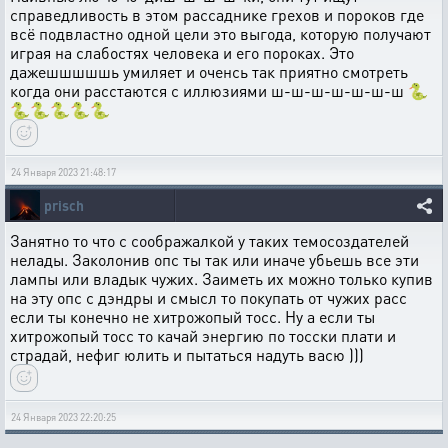
справедливость в этом рассаднике грехов и пороков где
всё подвластно одной цели это выгода, которую получают
играя на слабостях человека и его пороках. Это
дажешшшшшь умиляет и оченсь так приятно смотреть
когда они расстаются с иллюзиями ш-ш-ш-ш-ш-ш-ш 🐍
🐍🐍🐍🐍🐍
24 Января 2023 21:48:17
prisch
Занятно то что с соображалкой у таких темосоздателей
нелады. Заколонив опс ты так или иначе убьешь все эти
лампы или владык чужих. Заиметь их можно только купив
на эту опс с дэндры и смысл то покупать от чужих расс
если ты конечно не хитрожопый тосс. Ну а если ты
хитрожопый тосс то качай энергию по тосски плати и
страдай, нефиг юлить и пытаться надуть васю )))
24 Января 2023 22:20:25