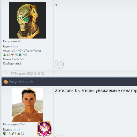
+
Репутация
60
Группа
toss
Альянс
OnlyOneTeam4Rever
66
55
210
Очков
6 666 725
Сообщений
2
17 Февраля 2022 16:49:03
🎨
VasyaMalevich
Хотелось бы чтобы уважаемые сенатор
Репутация
-2440
Группа
relict
17
3
74