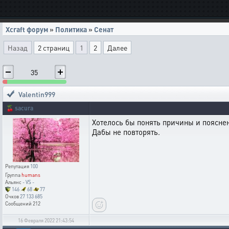
Xcraft форум
»
Политика
»
Сенат
Назад
2 страниц
1
2
Далее
35
Valentin999
🍒
sacura
Хотелось бы понять причины и поясне
Дабы не повторять.
Репутация
100
Группа
humans
Альянс
- VS -
146
68
77
Очков
27 133 685
Сообщений
212
16 Февраля 2022 21:43:54