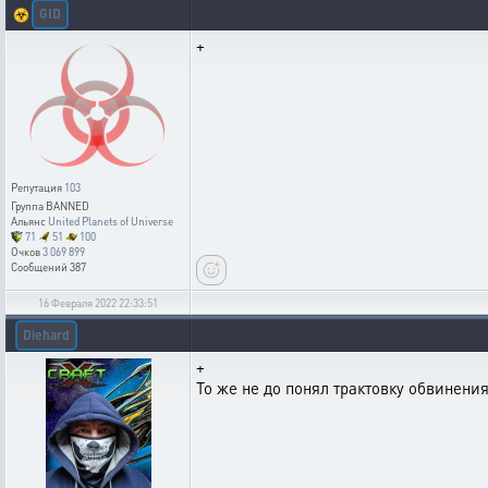
GID
☣️
+
Репутация
103
Группа
BANNED
Альянс
United Planets of Universe
71
51
100
Очков
3 069 899
Сообщений
387
16 Февраля 2022 22:33:51
Diehard
+
То же не до понял трактовку обвинения