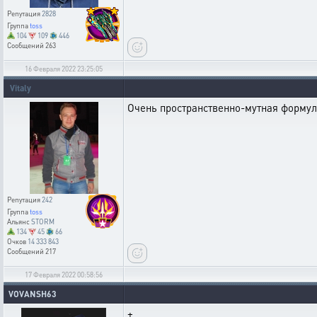
Репутация
2828
Группа
toss
104
109
446
Сообщений
263
16 Февраля 2022 23:25:05
Vitaly
Очень пространственно-мутная формул
Репутация
242
Группа
toss
Альянс
STORM
134
45
66
Очков
14 333 843
Сообщений
217
17 Февраля 2022 00:58:56
VOVANSH63
+