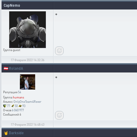
CapNemo
+
Группа
guest
17 Февраля 2022 14:32:36
🇦🇹
RolandA
+
Репутация
54
Группа
humans
Альянс
OnlyOneTeam4Rever
77
50
93
Очков
6 040 977
Сообщений
6
17 Февраля 2022 16:48:43
🤘
Darkside