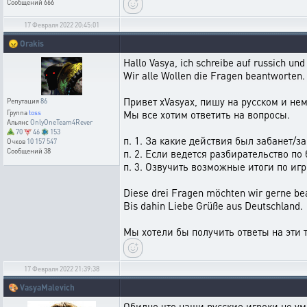
Сообщений
666
17 Февраля 2022 20:45:01
😠
Orakis
Hallo Vasya, ich schreibe auf russich un
Wir alle Wollen die Fragen beantworten.
Привет xVasyax, пишу на русском и не
Репутация
86
Мы все хотим ответить на вопросы.
Группа
toss
Альянс
OnlyOneTeam4Rever
70
46
153
п. 1. За какие действия был забанет/за
Очков
10 157 547
Сообщений
38
п. 2. Если ведется разбирательство п
п. 3. Озвучить возможные итоги по игр
Diese drei Fragen möchten wir gerne be
Bis dahin Liebe Grüße aus Deutschland.
Мы хотели бы получить ответы на эти т
17 Февраля 2022 21:39:38
🎨
VasyaMalevich
Обидно что наши русские игроки не ум