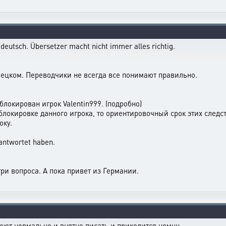
d deutsch. Übersetzer macht nicht immer alles richtig.
мецком. Переводчики не всегда все понимают правильно.
блокирован игрок Valentin999. (подробно)
о блокировке данного игрока, то ориентировочный срок этих след
оку.
antwortet haben.
ри вопроса. А пока привет из Германии.
еют нормально и внятно писать и приходится немцу.