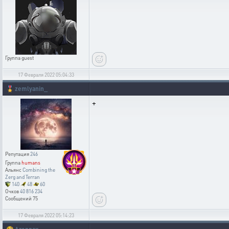
Группа
guest
17 Февраля 2022 05:04:33
🎖️
zemlyanin_
+
Репутация
246
Группа
humans
Альянс
Combining the
Zerg and Terran
140
48
60
Очков
40 816 234
Сообщений
75
17 Февраля 2022 05:14:23