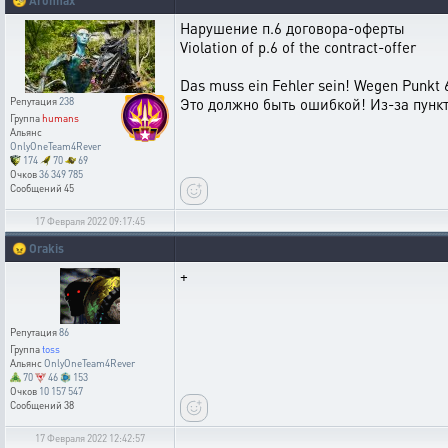
🧐
Aronnax
Нарушение п.6 договора-оферты
Violation of p.6 of the сontract-offer
Das muss ein Fehler sein! Wegen Punkt 
Это должно быть ошибкой! Из-за пункт
Репутация
238
Группа
humans
Альянс
OnlyOneTeam4Rever
174
70
69
Очков
36 349 785
Сообщений
45
17 Февраля 2022 09:17:45
😠
Orakis
+
Репутация
86
Группа
toss
Альянс
OnlyOneTeam4Rever
70
46
153
Очков
10 157 547
Сообщений
38
17 Февраля 2022 12:42:57