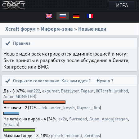
ИГРА
Xcraft форум
»
Информ-зона
»
Новые идеи
Правила
Новые идеи рассматриваются администрацией и могут
быть приняты в разработку после обсуждения в Сенате,
Конгрессе или ВМС.
Открытое голосование:
Как вам идея ? — Нужно ?
Да - 8 (47%:
ven222
,
exgumer
,
BazzLyter
,
Fegaut
,
007craft
,
lutohod
,
Actor
,
MONSTER
)
Не зачем - 2 (12%:
aleksander_knysh
,
Raynor_Jim
)
Не летаю на пиров - 4 (24%:
ex2e
,
Surrogad
,
Guan_Atagujeragan
,
Ankach
)
Махатма Ганди - 3 (18%:
prisch
,
misconti
,
Zordeos
)