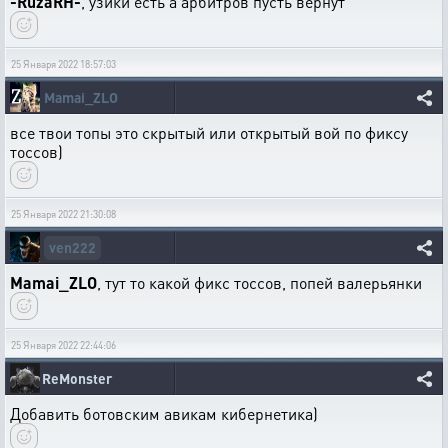
-RuzaRH-
, узики есть а арбитров пусть вернут
25 Января 2022 18:57:03
Mamai_ZLO
все твои топы это скрытый или открытый вой по фиксу
тоссов)
25 Января 2022 21:30:08
ven222
Mamai_ZLO
, тут то какой фикс тоссов, попей валерьянки
25 Января 2022 22:44:06
ReMonster
Добавить ботовским авикам кибернетика)