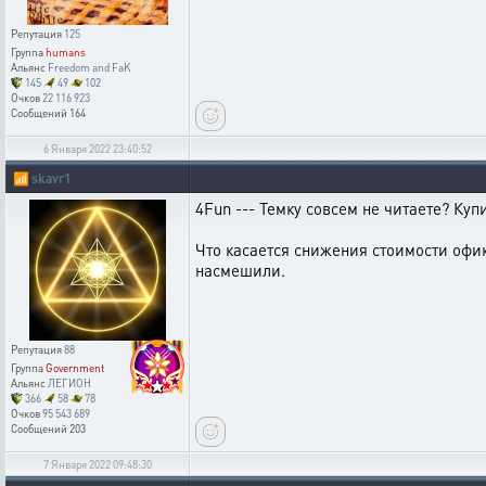
Репутация
125
Группа
humans
Альянс
Freedom and FaK
145
49
102
Очков
22 116 923
Сообщений
164
6 Января 2022 23:40:52
📶
skavr1
4Fun --- Темку совсем не читаете? Куп
Что касается снижения стоимости офико
насмешили.
Репутация
88
Группа
Government
Альянс
ЛЕГИОН
366
58
78
Очков
95 543 689
Сообщений
203
7 Января 2022 09:48:30