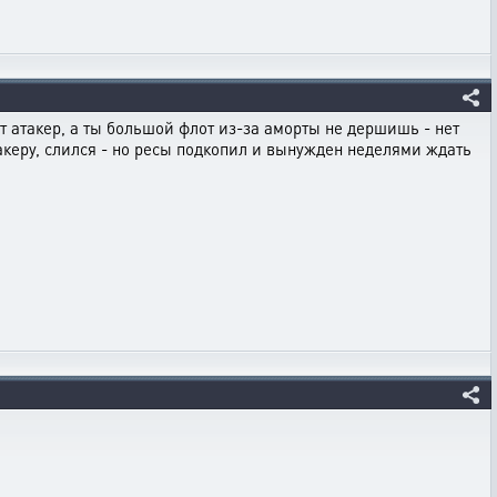
т атакер, а ты большой флот из-за аморты не дершишь - нет
акеру, слился - но ресы подкопил и вынужден неделями ждать