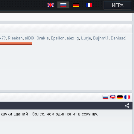
ИГРА
x79
,
Rieekan
,
siDiX
,
Orakis
,
Epsilon
,
alex_g
,
Lurje
,
Bujhml1
,
Denissc
)
качки зданий - более, чем один юнит в секунду.