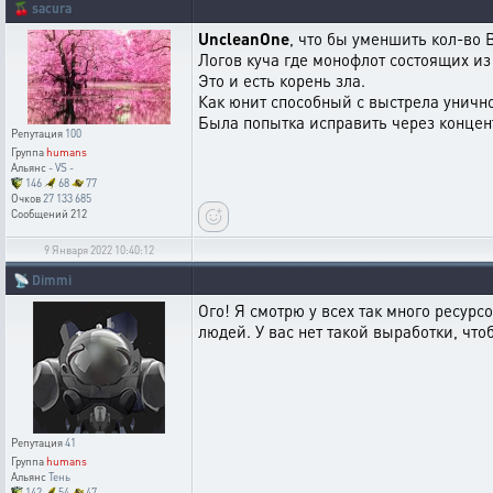
🍒
sacura
UncleanOne
, что бы уменшить кол-во 
Логов куча где монофлот состоящих из
Это и есть корень зла.
Как юнит способный с выстрела унично
Была попытка исправить через концент
Репутация
100
Группа
humans
Альянс
- VS -
146
68
77
Очков
27 133 685
Сообщений
212
9 Января 2022 10:40:12
📡
Dimmi
Ого! Я смотрю у всех так много ресурс
людей. У вас нет такой выработки, что
Репутация
41
Группа
humans
Альянс
Тень
142
54
47