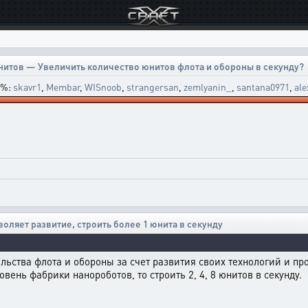
нитов — Увеличить количество юнитов флота и обороны в секунду?
5%:
skavr1
,
Membar
,
WISnoob
,
strangersan
,
zemlyanin_
,
santana0971
,
ale
воляет развитие, строить более 1 юнита в секунду
льства флота и обороны за счет развития своих технологий и про
ровень фабрики нанороботов, то строить 2, 4, 8 юнитов в секунду.