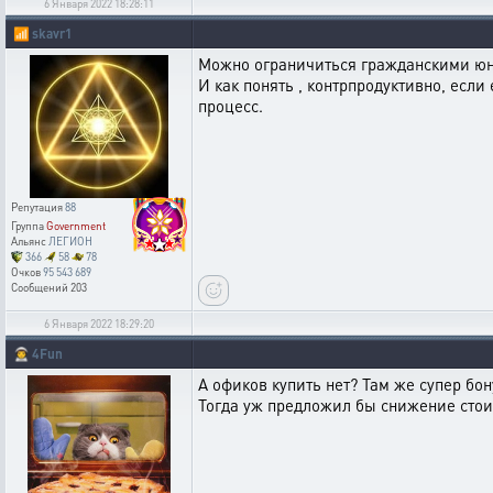
6 Января 2022 18:28:11
📶
skavr1
Можно ограничиться гражданскими юни
И как понять , контрпродуктивно, если
процесс.
Репутация
88
Группа
Government
Альянс
ЛЕГИОН
366
58
78
Очков
95 543 689
Сообщений
203
6 Января 2022 18:29:20
👨‍🚀
4Fun
А офиков купить нет? Там же супер бо
Тогда уж предложил бы снижение стои