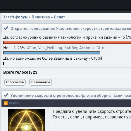
Xcraft форум
»
Политика
»
Сенат
Открытое голосование:
Увеличение скорости строительства ю
Да, согласно уровню развития технологий и прокачки зданий - 15 (7
Нет - 5 (25%:
4Fun
,
Van_Hellsing
,
Spitfier
,
Aronnax
,
Gi-no
)
Да, но единожды, не более 2единиц в секунду - 0 (0%)
Всего голосов: 23.
Увеличение скорости строительства флота и оборны
,
Если поз
📶
skavr1
Предлагаю увеличить скорость строите
То есть , если , например, позволяет у