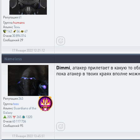
Репутация
41
Группа
humans
Альянс
Тень
142
54
47
Очков
30 894 014
Сообщений
29
17 Января 2022 12:21:12
Nameless
Dimmi
, атакер прилетает в какую то об
пока атакер в твоих краях вполне можн
Репутация
263
Группа
toss
Альянс
Guardians of the
Galaxy
205
265
1320
Очков
40 117 736
Сообщений
95
17 Января 2022 13:45:51