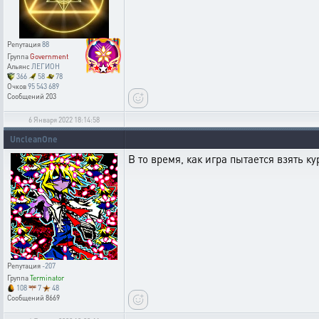
Репутация
88
Группа
Government
Альянс
ЛЕГИОН
366
58
78
Очков
95 543 689
Сообщений
203
6 Января 2022 18:14:58
UncleanOne
В то время, как игра пытается взять 
Репутация
-207
Группа
Terminator
108
7
48
Сообщений
8669