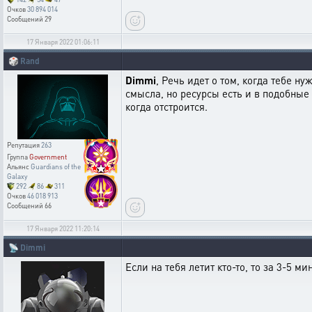
Очков
30 894 014
Сообщений
29
17 Января 2022 01:06:11
🎲
Rand
Dimmi
, Речь идет о том, когда тебе 
смысла, но ресурсы есть и в подобные
когда отстроится.
Репутация
263
Группа
Government
Альянс
Guardians of the
Galaxy
292
86
311
Очков
46 018 913
Сообщений
66
17 Января 2022 11:20:14
📡
Dimmi
Если на тебя летит кто-то, то за 3-5 