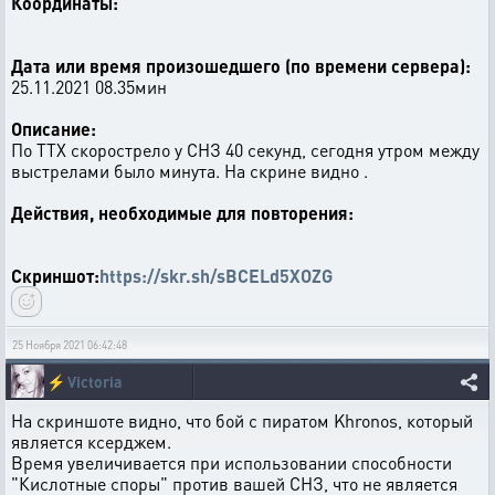
Координаты:
Дата или время произошедшего (по времени сервера):
25.11.2021 08.35мин
Описание:
По ТТХ скорострело у СНЗ 40 секунд, сегодня утром между
выстрелами было минута. На скрине видно .
Действия, необходимые для повторения:
Скриншот:
https://skr.sh/sBCELd5XOZG
25 Ноября 2021 06:42:48
⚡
Victoria
На скриншоте видно, что бой с пиратом Khronos, который
является ксерджем.
Время увеличивается при использовании способности
"Кислотные споры" против вашей СНЗ, что не является