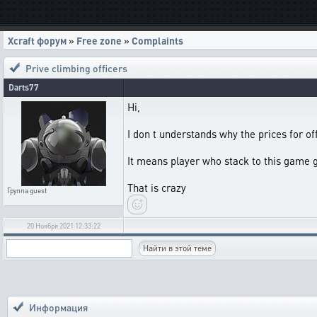
Xcraft форум
»
Free zone
»
Complaints
Prive climbing officers
Darts77
Hi,
I don t understands why the prices for o
It means player who stack to this game ge
That is crazy
Группа
guest
20 Ноября 2021 12:33:22
Информация