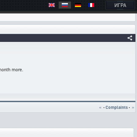
ИГРА
 month more.
«
·
Complaints
·
»