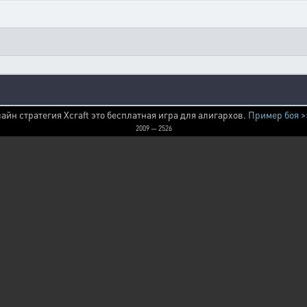
айн стратегия Xcraft это бесплатная игра для алигархов.
Пример боя >
2009 — 2526