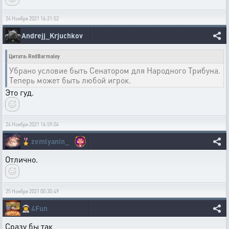
24 Ноября 2021 16:21:52
Andrejj_Krjuchkov
Цитата: RedBarmaley
Убрано условие быть Сенатором для Народного Трибуна.
Теперь может быть любой игрок.
Это гуд.
24 Ноября 2021 16:59:04
🎖️
zemlyanin_
Отлично.
25 Ноября 2021 00:30:49
👨‍🚀
4Fun
Сразу бы так