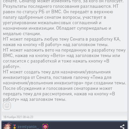
сенате. Сенатор может изменять того, за кого он голосует.
Результаты последнего голосования разглашаются. НТ
равен по статусу РБ от ВМС. Он передаёт в верхнюю
палату одобренные сенатом вопросы, участвует в
урегулировании межальянсовых соглашений и
назначении инквизиции. Обладает супермедалью и
медалью станции.
НТ может передать любую тему Сената в разработку КА,
нажав на кнопку «В работу» над заголовком темы.
НТ может наложить вето на переданную в разработку тему
ВМС, нажав на кнопку «Вето» над заголовком темы или
согласится с разработкой и тоже нажать кнопку «В
работу».
НТ может создать тему для назначения/увольнения
инквизитора от Сената, поставив галочку «Тема для
назначения/увольнения инквизитора» при создании темы.
После обсуждения и голосования сенаторами может
передать тему для рассмотрения, нажав на кнопку «В
работу» над заголовком темы.
18 Ноября 2021 08:46:23
🎖️
zemlyanin_