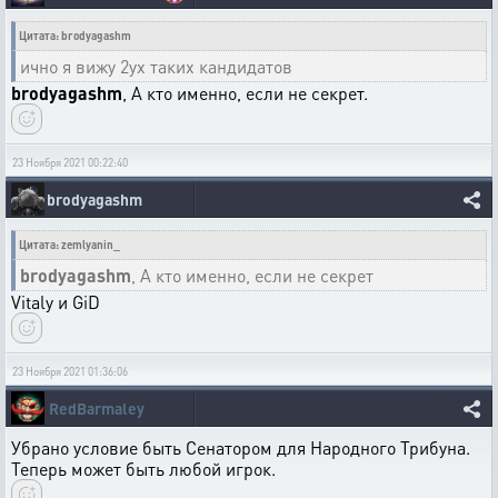
Цитата: brodyagashm
ично я вижу 2ух таких кандидатов
brodyagashm
, А кто именно, если не секрет.
23 Ноября 2021 00:22:40
brodyagashm
Цитата: zemlyanin_
brodyagashm
, А кто именно, если не секрет
Vitaly и GiD
23 Ноября 2021 01:36:06
RedBarmaley
Убрано условие быть Сенатором для Народного Трибуна.
Теперь может быть любой игрок.