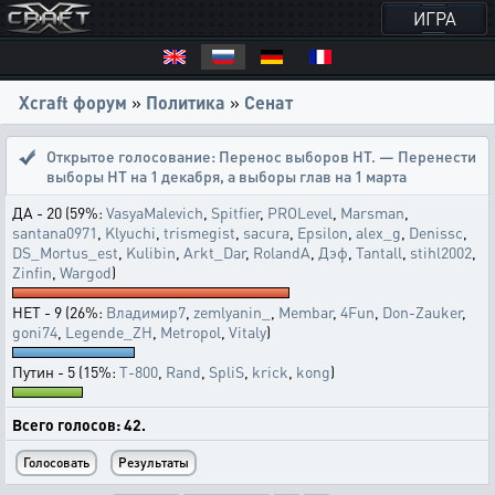
ИГРА
Xcraft форум
»
Политика
»
Сенат
Открытое голосование:
Перенос выборов НТ. — Перенести
выборы НТ на 1 декабря, а выборы глав на 1 марта
ДА - 20 (59%:
VasyaMalevich
,
Spitfier
,
PROLevel
,
Marsman
,
santana0971
,
Klyuchi
,
trismegist
,
sacura
,
Epsilon
,
alex_g
,
Denissc
,
DS_Mortus_est
,
Kulibin
,
Arkt_Dar
,
RolandA
,
Дэф
,
Tantall
,
stihl2002
,
Zinfin
,
Wargod
)
НЕТ - 9 (26%:
Владимир7
,
zemlyanin_
,
Membar
,
4Fun
,
Don-Zauker
,
goni74
,
Legende_ZH
,
Metropol
,
Vitaly
)
Путин - 5 (15%:
T-800
,
Rand
,
SpliS
,
krick
,
kong
)
Всего голосов: 42.