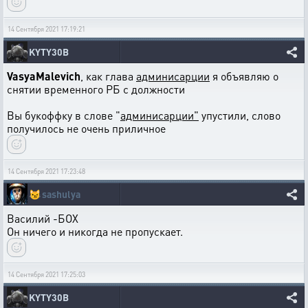
14 Сентября 2021 17:19:21
KYTY30B
VasyaMalevich
, как глава
админисарции
я объявляю о
снятии временного РБ с должности
Вы букоффку в слове "
админисарции"
упустили, слово
получилось не очень приличное
14 Сентября 2021 17:23:48
😼
sashulya
Василий -БОХ
Он ничего и никогда не пропускает.
14 Сентября 2021 17:25:03
KYTY30B