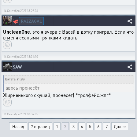
14 Сентября 2021 18:29:06
RAZZAGAL
🐙
UncleanOne
, это я вчера с Васей в дотку поиграл. Если что
в меня ссаными тряпками кидать.
14 Сентября 2021 18:31:10
SAW
Цитата: Vitaly
авось пронесёт
Жирненького скушай, пронесёт) *тролфэйс.жпг*
14 Сентября 2021 18:34:05
Назад
7 страниц
1
2
3
4
5
6
7
Далее