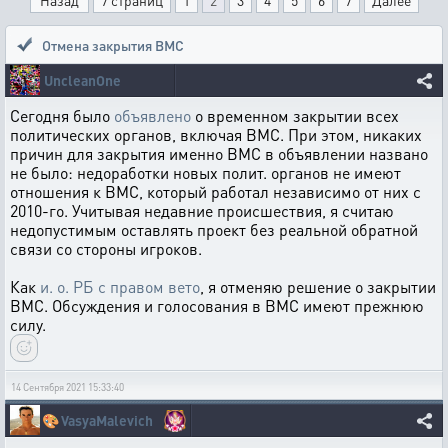
Назад
7 страниц
1
2
3
4
5
6
7
Далее
Отмена закрытия ВМС
UncleanOne
Сегодня было
объявлено
о временном закрытии всех
политических органов, включая ВМС. При этом, никаких
причин для закрытия именно ВМС в объявлении названо
не было: недоработки новых полит. органов не имеют
отношения к ВМС, который работал независимо от них с
2010-го. Учитывая недавние происшествия, я считаю
недопустимым оставлять проект без реальной обратной
связи со стороны игроков.
Как
и. о. РБ с правом вето
, я отменяю решение о закрытии
ВМС. Обсуждения и голосования в ВМС имеют прежнюю
силу.
14 Сентября 2021 15:33:40
🎨
VasyaMalevich