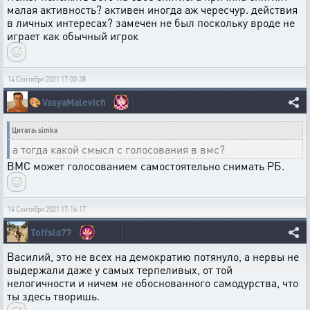
малая активность? активен иногда аж чересчур. действия
в личных интересах? замечен не был поскольку вроде не
играет как обычный игрок
14 Сентября 2021 17:00:38
🎨
VasyaMalevich
Цитата: simka
а тогда какой смысл с голосования в вмс?
ВМС может голосованием самостоятельно снимать РБ.
14 Сентября 2021 17:16:17
Toffsla77
Василий, это не всех на демократию потянуло, а нервы не
выдержали даже у самых терпеливых, от той
нелогичности и ничем не обоснованного самодурства, что
ты здесь творишь.