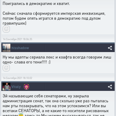
Поигрались в демократию и хватит.
Сейчас сначала сформируется имперская инквизиция,
потом будем опять игратся в демократию под дулом
гравипушек)
14 Сентября 2021 18:06:35
hisshadow
Ну мы адепты сериала лекс и коафта всегда говорим лиш
одно- слава его тени!!!! :)
14 Сентября 2021 18:10:02
Vitaly
Эй называющие себя сенаторами, ну закрыла
администрация сенат, так она сколько уже раз пыталась
нам рты позакрывать, что на этом успокоимся? Или вы
всетаки СЕНАТОРЫ, а не какие-то носители рисованных
медалек😇 здесь то Мы можем высказываться, так не