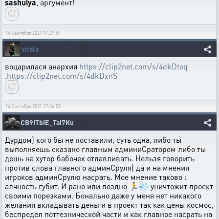
sashulya
, аргумент!
14 Сентября 2021 17:27:54
vitala
воцарилася анархия
https://clip2net.com/s/4dkDtoq
.
https://clip2net.com/s/4dkDxnS
14 Сентября 2021 17:46:58
CB9ITbIE_TaI7Ku
Дурдом) кого бы не поставили, суть одна, либо ты
выполняешь сказано главным админиСратором либо ты
дешь на хутор бабочек отлавливать. Нельзя говорить
против слова главного админСруля) да и на мнения
игроков админСрулю насрать. Мое мнение таково :
алчность губит. И рано или поздно 🏃💨 уничтожит проект
своими порезками. Бонально даже у меня нет никакого
желания вкладывать деньги в проект так как цены космос,
беспредел поттезнической части и как главное насрать на