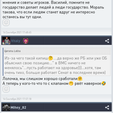
мнения и советы игроков. Василий, помните не
государство делает людей а люди государство. Мораль
такова, что если людям станет вдруг не интересно
останесь вы тут одни.
14 Сентября 2021 17:48:45
Vitaly
Цитата: Lolita
Из-за чего такой кипиш🤔....да верно же РБ или уже ОБ
обьяснил свою позицию..." в ВМС ничего не
менялось"...пусть работают на здоровье)))...хотя, там
очень тихо, больше работает Сенат в последнее время)
Лолочка, мы слишком хорошо сработали🤗
А теперь у кого-то что то с клапаном🤭 рвёт наверное🤣
14 Сентября 2021 17:57:18
Mihey_82