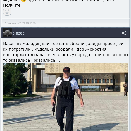
молчите
14 Сентября 2021 18:17:39
pinzec
Вася , ну маладец вай , сенат выбрали , хайды проср , ой
кх потратили , мудальки роздали , дерьмократия
воссторжествовала , вся власть у народа , блин но выборы
то оказались , оказались,,,,